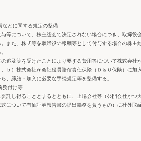
償などに関する規定の整備
賞与等について、株主総会で決定されない場合につき、取締役
る。また、株式等を取締役の報酬等として付与する場合の株主
る。
任の追及等を受けたことにより要する費用等について株式会社
と、ｂ）株式会社が会社役員賠償責任保険（Ｄ＆Ｏ保険）に加
から、締結・加入に必要な手続規定等を整備する。
義務付け等
委託し得ることとするとともに、上場会社等（公開会社かつ
株式について有価証券報告書の提出義務を負うもの）に社外取