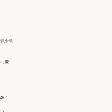
委員会議
る可能
04
こと、