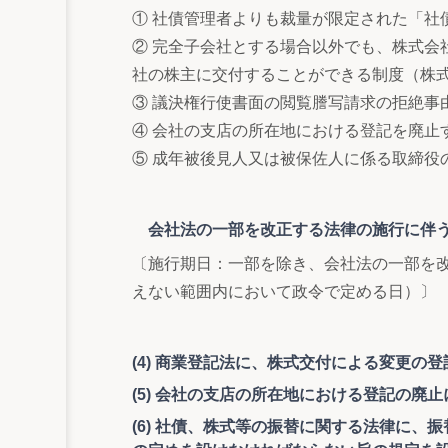
① 社債管理者よりも裁量が限定された「社
② 完全子会社とする場合以外でも、株式会
社の株主に交付することができる制度（株
③ 議決権行使書面の閲覧謄写請求の拒絶事
④ 会社の支店の所在地における登記を廃止
⑤ 成年被後見人又は被保佐人に係る取締役
会社法の一部を改正する法律の施行に伴う
〔施行期日：一部を除き、会社法の一部を改
えない範囲内において政令で定める日）〕
(4) 商業登記法に、株式交付による変更の
(5) 会社の支店の所在地における登記の
(6) 社債、株式等の振替に関する法律に