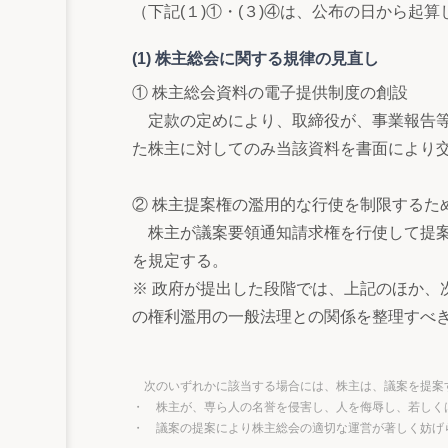
（下記(１)①・(３)④は、公布の日から
(1) 株主総会に関する規律の見直し
① 株主総会資料の電子提供制度の創設
定款の定めにより、取締役が、事業報告等
た株主に対してのみ当該資料を書面により
② 株主提案権の濫用的な行使を制限するた
株主が議案要領通知請求権を行使して提案
を規定する。
※ 政府が提出した段階では、上記のほか、
の権利濫用の一般法理との関係を整理すべ
次のいずれかに該当する場合には、株主は、議案を提案
・ 株主が、専ら人の名誉を侵害し、人を侮辱し、若しく
・ 議案の提案により株主総会の適切な運営が著しく妨げ