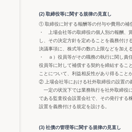
(2) 取締役等に関する規律の見直し
① 取締役に対する報酬等の付与や費用の補
・ 上場会社等の取締役の個人別の報酬、
し、その決定方針を定めることを義務付け
決議事項に、株式等の数の上限などを加え
・ ａ）役員等がその職務の執行に関し責
役員等に対して補償する契約を締結するこ
ことについて、利益相反性があり得ること
② 上場会社等における社外取締役の設置の
一定の状況下では業務執行を社外取締役に
である監査役会設置会社で、その発行する
設置を義務付ける規定を設ける。
(3) 社債の管理等に関する規律の見直し