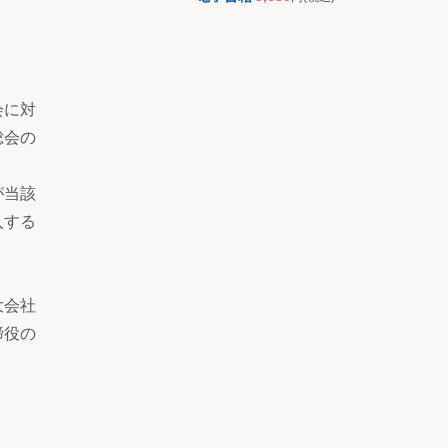
会に対
総会の
が当該
入する
大会社
締役の