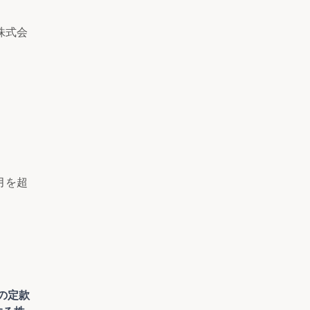
株式会
月を超
の定款