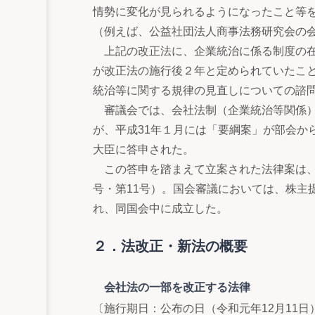
情勢に変化が見られるようになったこと等
（例えば、公益社団法人商事法務研究会の
上記の改正法に、企業統治に係る制度の在
が改正法の施行後２年と定められていたこと
統治等に関する規律の見直しについての諮
審議会では、会社法制（企業統治等関係）
が、平成31年１月には「要綱案」が部会か
大臣に答申された。
この答申を踏まえて立案された法律案は、令
号・第11号）。国会審議においては、株主
れ、同国会中に成立した。
２．法改正・新法の概要
会社法の一部を改正する法律
〔施行期日：公布の日（令和元年12月11