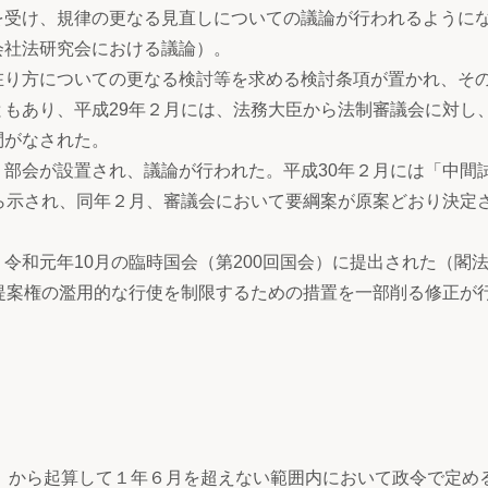
を受け、規律の更なる見直しについての議論が行われるように
会社法研究会における議論）。
り方についての更なる検討等を求める検討条項が置かれ、そ
もあり、平成29年２月には、法務大臣から法制審議会に対し
問がなされた。
部会が設置され、議論が行われた。平成30年２月には「中間
ら示され、同年２月、審議会において要綱案が原案どおり決定
和元年10月の臨時国会（第200回国会）に提出された（閣法
提案権の濫用的な行使を制限するための措置を一部削る修正が
日）から起算して１年６月を超えない範囲内において政令で定め