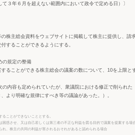
起算して３年６月を超えない範囲内において政令で定める日）〕
の株主総会資料をウェブサイトに掲載して株主に提供し、請
交付することができるようにする。
めの規定の整備
することができる株主総会の議案の数について、10を上限と
次の内容も定められていたが、衆議院における修正で削られた
き、より明確な規律にすべき等の議論があった。）。
することができないこととする。
は困惑させ、又は自己若しくは第三者の不正な利益を図る目的で議案を提案する場
られ、株主の共同の利益が害されるおそれがあると認められる場合