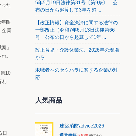
5年5月19日法律第31号〔第9条〕 公
なった
布の日から起算して3年を超 ...
の年限
【改正情報】資金決済に関する法律の
一部改正（令和7年6月13日法律第66
、企業
号 公布の日から起算して1年 ...
試案」
改正育児・介護休業法、2026年の現場
され、
から
求職者へのセクハラに関する企業の対
第10
応
行わ
人気商品
建築消防advice2026
る日
通常書籍
5,830
円
(税込)