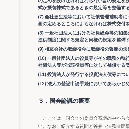
の定めを設けなければならない旨の規定を
式が振替株式であるときの規定等を整備す
(7) 会社更生法等において社債管理補助
画の定めるところによらなければ株式交付
(8) 一般社団法人における社員総会等の
提供制度に関する規定と同様の規定を整備
(9) 相互会社の取締役会に取締役の報酬
(10) 一般社団法人の役員等がその職務
社団法人等が当該役員等に対して補償する
(11) 投資法人が発行する投資法人債等に
(12) 法人の登記申請手続においてあらか
３．国会論議の概要
ここでは、国会での委員会審議の中から今
い。なお、紹介する質問と答弁（法務省民