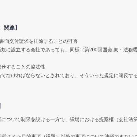
）関連】
、書面交付請求を排除することの可否
規に設立する会社であっても、同様（第200回国会 衆・法務
乗せすることの違法性
当てなければならないとされており、そういった規定に違反す
】
について制限を設ける一方で、議場における提案権（会社法第3
に記載された目的事項（議題）以外の事項について決議できない