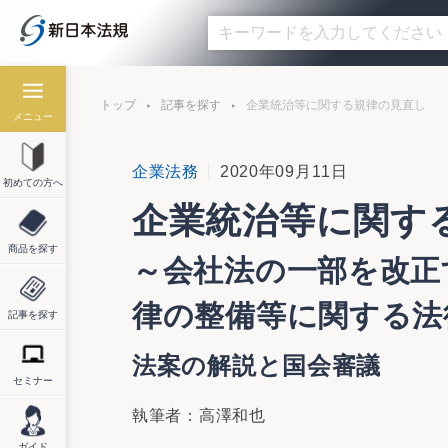
トップ
記事を探す
企業統治等に関する規律の見直し
メニュー
企業法務
2020年09月11日
初めての方へ
企業統治等に関す
商品を探す
～会社法の一部を改正
律の整備等に関する法律
記事を探す
法案の解説と国会審議
セミナー
執筆者：高澤和也
ガイド