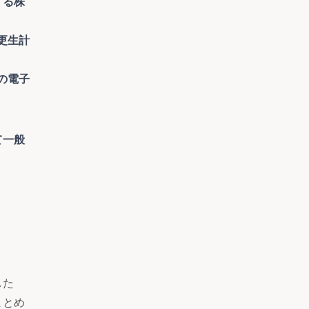
する株
更生計
の電子
て一般
した
まとめ