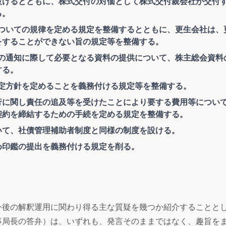
設けるとともに、株式交付の対価として株式交付親会社が交付
る。
者についての規律を定める規定を整備するとともに、更生会社は、
をすることができない旨の規定等を整備する。
招集の通知に際して必要となる資料の提供について、株主総会資料
する。
の決定方針を定めることを義務付ける規定等を整備する。
の執行に関し責任の追及等を受けたことにより要する費用等につい
契約を締結するための手続を定める規定を整備する。
ついて、社債管理補助者制度と同様の制度を設ける。
じめ印鑑の提出を義務付ける規定を削る。
後の解釈運用に関わり得る主な質疑を幾つか紹介することと
事局長の答弁）は、いずれも、発言そのままではなく、趣旨を