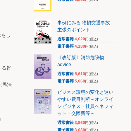
事例にみる 物損交通事故
主張のポイント
求をし
通常書籍
4,620
円
(税込)
電子書籍
4,180
円
(税込)
〔改訂版〕消防危険物
advice
する旨
通常書籍
5,610
円
(税込)
電子書籍
5,060
円
(税込)
（民法
ビジネス環境の変化と迷い
やすい費目判断－オンライ
ンビジネス・社員ベネフィ
ット・交際費等－
合
通常書籍
3,960
円
(税込)
電子書籍
3,630
円
(税込)