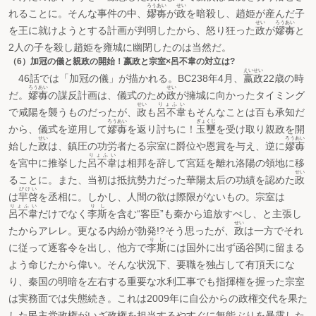
ろうあい
せい
れることに。そんな事件の中、
嫪毐
が
政
を暗殺し、趙姫が産んだ子
せい
ろうあい
を王に就けようとする計画が判明したから、怒り狂った
政
が
嫪毐
と
2人の子を殺し趙姫を雍城に幽閉したのは当然だ。
（6）加冠の儀と親政の開始！嬴政と宗室×呂不韋の対立は?
えいせい
46話では「加冠の儀」が描かれる。BC238年4月、
嬴政
22歳の時
ろうあい
せい
だ。
嫪毐
の謀反計画は、儀式のため
政
が擁城に向かったタイミング
せい
りょふい
で咸陽を襲うものだったが、
政
も
呂不韋
もそんなことは百も承知だ
ろうあい
ぎょくじ
から、儀式を逆用して
嫪毐
を返り討ちに！
玉璽
を受け取り親政を開
せい
ろうあい
始した
政
は、鎮圧の功労者たる宗室に爵位や恩賞を与え、逆に
嫪毐
りょふい
を宮中に推挙した
呂不韋
は相邦を辞して宮廷を離れ洛陽の領地に移
せい
ることに。また、当初は抵抗勢力だった華陽太后の功績を認めた
政
びけい
は
羋啓
を丞相に。しかし、人間の欲は際限がないもの。宗室は
りょふい
りし
呂不韋
だけでなく
李斯
を含む“客臣”も秦から追放すべし、と主張し
せい
たからアレレ。更なる内紛が勃発!?そう思ったが、
政
は一方でそれ
りし
に従って逐客令を出し、他方で
李斯
には国外に出ず函谷関に留まる
よう命じたから偉い。そんな状況下、要職を独占して有頂天にな
り、秦国の明暗を左右する重要な水利工事でも指揮権を握った宗室
は実務面では失態続き。これは2009年に自公からの政権交代を果た
した民主党政権がいざ政権を担当するやすぐに無能ぶりを暴露した