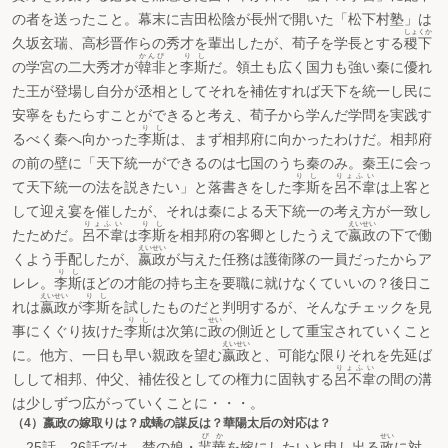
の者を送ったこと。幕末に吉田松陰が長州で開いた「松下村塾」は
しょくか
久坂玄瑞、高杉晋作らの秀才を輩出したが、荀子を学長とする
稷下
かんぴ
りし
の学宮の二大秀才が
韓非
と
李斯
だ。領土も広く国力も強い秦に優れ
た王が登場し自分が丞相としてそれを補佐すれば天下を統一し民に
安寧をもたらすことができると考え、荀子から学んだ学問を実践す
りし
るべく秦へ向かった
李斯
は、まず相邦府に向かったわけだ。相邦府
の前の壁に「天下統一ができるのは七国のうち秦のみ。秦王に会っ
りし
りょふい
て天下統一の法を説きたい」と落書きをした
李斯
を
呂不韋
は上客と
して迎え宴を催したが、それは秦による天下統一の考え方が一致し
りょふい
りし
えいせい
たためだ。
呂不韋
は
李斯
を相邦府の客卿としたうえで
嬴政
の下で働
えいせい
くよう手配したが、
嬴政
が与えた任務は護衛隊の一員だったからア
りし
レレ。
李斯
ほどの才能の持ち主を要職に就けなくていいの？後日こ
えいせい
りし
れは
嬴政
が
李斯
を試したものだと判明するが、そんなチェックを見
りし
せい
事にくぐり抜けた
李斯
は次第に
政
の側近として重宝されていくこと
えいせい
に。他方、一日も早い親政を望む
嬴政
と、可能な限りそれを先延ば
りょふい
しして相邦、仲父、補佐役としての権力に固執する
呂不韋
の間の溝
は少しずつ広がっていくことに・・・。
（4）嬴政の嫁取りは？成蟜の謀反は？華陽太后の対応は？
びか
せい
25話、26話では、楚の娘・
羋華
を嫁にしたいと申し出る
政
に対