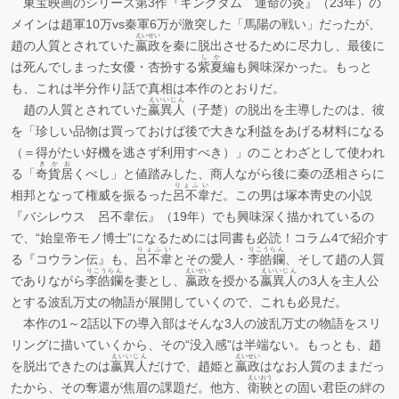
東宝映画のシリーズ第3作『キングダム 運命の炎』（23年）の
メインは趙軍10万vs秦軍6万が激突した「馬陽の戦い」だったが、
えいせい
趙の人質とされていた
嬴政
を秦に脱出させるために尽力し、最後に
しか
は死んでしまった女優・杏扮する
紫夏
編も興味深かった。もっと
も、これは半分作り話で真相は本作のとおりだ。
えいいじん
趙の人質とされていた
嬴異人
（子楚）の脱出を主導したのは、彼
を「珍しい品物は買っておけば後で大きな利益をあげる材料になる
（＝得がたい好機を逃さず利用すべき）」のことわざとして使われ
きかお
る「
奇貨居
くべし」と値踏みした、商人ながら後に秦の丞相さらに
りょふい
相邦となって権威を振るった
呂不韋
だ。この男は塚本靑史の小説
『バシレウス 呂不韋伝』（19年）でも興味深く描かれているの
で、“始皇帝モノ博士”になるためには同書も必読！コラム4で紹介す
りょふい
りこうらん
る『コウラン伝』も、
呂不韋
とその愛人・
李皓鑭
、そして趙の人質
りこうらん
えいせい
えいいじん
でありながら
李皓鑭
を妻とし、
嬴政
を授かる
嬴異人
の3人を主人公
とする波乱万丈の物語が展開していくので、これも必見だ。
本作の1～2話以下の導入部はそんな3人の波乱万丈の物語をスリ
リングに描いていくから、その“没入感”は半端ない。もっとも、趙
えいいじん
えいせい
を脱出できたのは
嬴異人
だけで、趙姫と
嬴政
はなお人質のままだっ
えいおう
たから、その奪還が焦眉の課題だ。他方、
衛鞅
との固い君臣の絆の