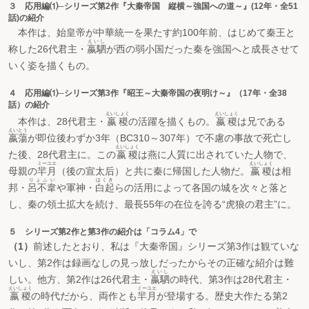
３ 応用編⑴─シリーズ第2作『大秦帝国 縦横～強国への道～』(12年・全51
話)の紹介
本作は、始皇帝が中華統一を果たす約100年前、はじめて秦王と
えいし
称した26代君主・
嬴駟
が西の弱小国だった秦を強国へと成長させて
いく姿を描くもの。
４ 応用編⑴─シリーズ第3作『昭王～大秦帝国の夜明け～』（17年・全38
話）の紹介
えいしょく
えいしょく
本作は、28代君主・
嬴稷
の活躍を描くもの。
嬴稷
は兄である
えいとう
嬴蕩
が即位後わずか3年（BC310～307年）で不慮の事故で死亡し
えいしょく
た後、28代君主に。この
嬴稷
は燕に人質に出されていた人物で、
ミーユエ
えいしょく
母親の
羋月
（後の宣太后）と共に秦に帰国した人物だ。
嬴稷
は相
りょふい
はくき
邦・
呂不韋
や軍神・
白起
らの活用によって各国の城を次々と落と
し、秦の領土拡大を続け、最長55年の在位を誇る“虎狼の君主”に。
５ シリーズ第2作と第3作の紹介は「コラム4」で
（1）
前述したとおり、私は『大秦帝国』シリーズ第3作は観ていな
いし、第2作は録画なしの見っ放しだったからその正確な紹介は難
えいし
しい。他方、第2作は26代君主・
嬴駟
の時代、第3作は28代君主・
えいしょく
ミーユエ
嬴稷
の時代だから、両作とも
羋月
が登場する。歴史大作たる第2