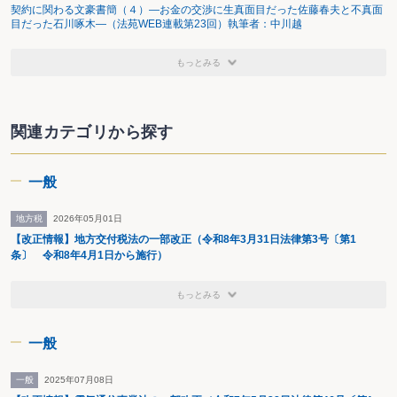
契約に関わる文豪書簡（４）―お金の交渉に生真面目だった佐藤春夫と不真面
目だった石川啄木―（法苑WEB連載第23回）執筆者：中川越
もっとみる
関連カテゴリから探す
一般
地方税
2026年05月01日
【改正情報】地方交付税法の一部改正（令和8年3月31日法律第3号〔第1
条〕 令和8年4月1日から施行）
もっとみる
一般
一般
2025年07月08日