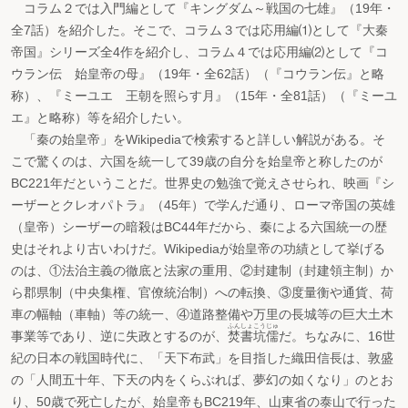
コラム２では入門編として『キングダム～戦国の七雄』（19年・
全7話）を紹介した。そこで、コラム３では応用編⑴として『大秦
帝国』シリーズ全4作を紹介し、コラム４では応用編⑵として『コ
ウラン伝 始皇帝の母』（19年・全62話）（『コウラン伝』と略
称）、『ミーユエ 王朝を照らす月』（15年・全81話）（『ミーユ
エ』と略称）等を紹介したい。
「秦の始皇帝」をWikipediaで検索すると詳しい解説がある。そ
こで驚くのは、六国を統一して39歳の自分を始皇帝と称したのが
BC221年だということだ。世界史の勉強で覚えさせられ、映画『シ
ーザーとクレオパトラ』（45年）で学んだ通り、ローマ帝国の英雄
（皇帝）シーザーの暗殺はBC44年だから、秦による六国統一の歴
史はそれより古いわけだ。Wikipediaが始皇帝の功績として挙げる
のは、①法治主義の徹底と法家の重用、②封建制（封建領主制）か
ら郡県制（中央集権、官僚統治制）への転換、③度量衡や通貨、荷
車の幅軸（車軸）等の統一、④道路整備や万里の長城等の巨大土木
ふんしょこうじゅ
事業等であり、逆に失政とするのが、
焚書坑儒
だ。ちなみに、16世
紀の日本の戦国時代に、「天下布武」を目指した織田信長は、敦盛
の「人間五十年、下天の内をくらぶれば、夢幻の如くなり」のとお
り、50歳で死亡したが、始皇帝もBC219年、山東省の泰山で行った