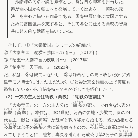
孫皓暉の同名小説を原作とし、孫は自ら脚本を担当した。
秦が弱小国から強国へと発展していく歴史を、「商鞅の変
法」を中心に描いた作品である。国を中原に並ぶ大国にする
ために富国強兵を志す孝公、そして孝公に仕える商鞅の智勇
共に超人的な活躍を描いている。
そして、①『大秦帝国』シリーズの続編が、
②『大秦帝国 縦横～強国への道～』（2012年）
③『昭王〜大秦帝国の夜明け〜』（2017年）
④『始皇帝 天下統一』（2020年）
だ。私は、③は観ていないし、②は録画なしの見っ放しだから“始
皇帝モノ博士”にはまだまだだが、①と④は完全録画の上で何度も
鑑賞しているから自信を持ってその楽しさを紹介したい。
（2）一方の主人公は衛鞅（商鞅）！衛鞅の役割は？
しょうおう
『大秦帝国』の一方の主人公は「
商鞅
の変法」で有名な法家の
えいおう
しょうおう
衛鞅
（
商鞅
）。本作は、BC4世紀、河西の要地・少梁で、秦の24
えいししつ
代君主・献公（
嬴師隰
）が魏軍と戦う姿から始まる。魏の丞相たる
こうしゅくざ
えいおう
こうしゅくざ
公叔座
は弟子の
衛鞅
と共に策を練るものの、
公叔座
は秦軍に捕らわ
えいきょりょう
れてしまうことに。他方、毒矢を射られた献公は第2公子の
嬴渠梁