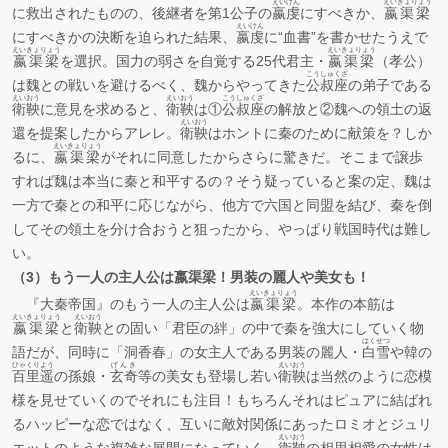
えいけん
えいきょりょう
に救出されたものの、後継者を第1公子の
嬴虔
にすべきか、
嬴渠梁
えいけん
にすべきかの決断を迫られた結果、
嬴虔
に“血書”を書かせたうえで
えいきょりょう
えいきょりょう
嬴渠梁
を選択。国力の弱さを自覚する25代君主・
嬴渠梁
（孝公）
こうしゅくざ
は魏との戦いを避けるべく、魏からやってきた
公叔座
の弟子である
えいおう
えいおう
こうしゅくざ
衛鞅
に意見を求めると、
衛鞅
は①
公叔座
の解放と②魏への領土の返
えいおう
還を提案したからアレレ。
衛鞅
はホントに秦のために献策を？しか
えいきょりょう
るに、
嬴渠梁
がそれに同意したからさらに驚きだ。そこまで譲歩
すれば魏は本当に秦と和平するの？そう疑っていると案の定、魏は
一方で秦との和平に応じながら、他方で六国と同盟を結び、秦を倒
してその領土を分け合おうと狙ったから、やっぱり戦国時代は難し
い。
（3）もう一人の主人公は嬴渠梁！男装の麗人や美女も！
えいきょりょう
『大秦帝国』のもう一人の主人公は
嬴渠梁
。本作の本筋は
えいきょりょう
えいおう
嬴渠梁
と
衛鞅
との固い「君臣の絆」の中で秦を強大にしていく物
はくせつ
語だが、同時に「洞香春」の女主人である男装の麗人・
白雪
や韓の
ひゃくりよう
げんき
えいおう
百里遥
の孫娘・
玄奇
等の美女も登場し若い
衛鞅
は当然のように恋模
様を見せていくのでそれにも注目！もちろんそれはピュアに結ばれ
るハッピーな恋ではなく、互いに敵対関係にあったロミオとジュリ
えいおう