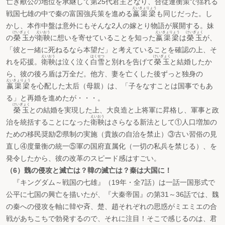
亡き献公の地位を承継して第25代君主となり、合従連衡策で揺れる
えいきょりょう
戦国七雄の中で秦の富国強兵策を進める
嬴渠梁
も同じだった。し
かし、本作中盤は意外にもそんな2人の嫁とり物語が展開する。妹
けいぎょく
えいおう
えいきょりょう
けいぎょく
の
榮玉
が
衛鞅
に想いを寄せていることを知った
嬴渠梁
は
榮玉
が、
「彼と一緒に死ねるなら本望だ」と考えていることを確認の上、そ
えいおう
はくせつ
けいぎょく
れを応援。
衛鞅
は泣く泣く
白雪
と別れを告げて
榮玉
と結婚したか
ら、彼の後ろ盾は万全だ。他方、妻を亡くした後ずっと独身の
えいきょりょう
嬴渠梁
を心配した太后（母親）は、「子をなすことは国事でもあ
る」と再婚を進めたが・・・。
けいぎょく
榮玉
との結婚を実現した上、大良造と上将軍に昇格し、軍事と政
えいおう
治を統括することになった
衛鞅
はさらなる新法として①人口増加の
ための移民奨励②県制の実施（貴族の自治を禁止）③古い習俗の見
直し④度量衡の統一⑤軍の国府直属化（一切の私兵を禁じる）、を
発令したから、彼の改革のスピード感はすごい。
（6）魏の侵攻と滅亡は？韓の滅亡は？秦は大国に！
『キングダム～戦国の七雄』（19年・全7話）は一話一国形式で
公平に七国の興亡を描いたが、『大秦帝国』の第31～36話では、魏
の秦への侵攻を軸に韓や斉、楚、趙それぞれの思惑がミエミエの合
戦があちこちで勃発するので、それに注目！そこで感じるのは、君