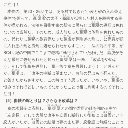
に注目！
本作の、第23～26話では、ある村で起きた“小麦と砂の入れ替え
えいきょりょう
えいし
事件”を巡って、
嬴渠梁
の太子・
嬴駟
が抵抗した村人を殺害する事
えいし
件が描かれる。法治を目指す秦の新法に照らせば
嬴駟
の処罰は免れ
えいし
ないのは当然だ。そのため、成人前だった
嬴駟
は体刑を免れたもの
えいし
えいけん
こうそんか
の、代わりに
嬴駟
の教育係だった
嬴虔
が鼻削ぎの刑に、
公孫賈
が額
に入れ墨の刑と流刑に処せられたからすごい。「法の前の平等」が
えいけん
BC4世紀の中国でここまで厳格に執行されていたわけだ。
嬴虔
がそ
えいきょりょう
んな厳刑に処せられたと知った
嬴渠梁
は一瞬、「改革をやめよ
えいおう
う。そして
衛鞅
を処刑し、嬴一族で秦を再興しよう！」と叫んだ
えいけん
が、
嬴虔
は、「改革の中断は望まない。お前の兄はもう死んだ。」
えいけん
と答えたからさすがだ。この時はそう思ったが、いやいや、
嬴虔
の
恨みはそれほど甘いものでなかったことは後に判明するのでそれに
注目！
（5）衛鞅の嫁とりは？さらなる改革は？
えいきょりょう
秦の求賢令に応募し、
嬴渠梁
との間で君臣の絆を強める中で
えいおう
はくせつ
「左庶長」として大胆な改革を立案し断行した
衛鞅
には
白雪
という
はくせつ
恋人がいたが、
白雪
との結婚は夢のまた夢。恋物語に無縁なことは