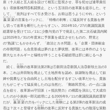
座（十人組と五人組を設けて相互に監視させ、罪を犯せば連帯責任
を）④旅客検問⑤私闘禁止、という五項目の改革案を提示した。そ
して、「批判はすべて引き受ける。お前は思うようにやれ」という
えいきょりょう
嬴渠梁
の言葉をバックに、「特権の剥奪」に猛反対する貴族を押
し切って改革を断行したからすごい。2024年10／27の衆議院議員
総選挙を受けて11／11に少数与党の下で発足した第二次石破茂内閣
は2025年3／31の年度末に予算案を成立させたものの、野党と
の“熟議”にもかかわらず、「政治とカネ問題」も「企業・団体献金
の存廃問題」も合意形成は夢のまた夢状態。改革には本作のような
膨大なエネルギーと犠牲が伴うことを石破総理は肝に銘じるべき
だ。
えいおう
続く、
衛鞅
の改革新法第2弾は①新田法②新国人法③新領土法の3
本。これは井田制を廃止して土地所有を認め、奴隷制を廃止して奴
婢や貧農などを自由民とし土地を配分するすごい改革だから、貴族
たちがこぞって猛反発したのは当然だ。「郵政民営化」の一点に論
点を絞り、改革派vs守旧派（＝抵抗勢力）の構図を演出して大成功
したのが小泉純一郎元総理による2005年9／11の衆議院議員総選挙
えいきょりょう
えいおう
だが、
嬴渠梁
の力をバックにした
衛鞅
による第2弾の改革新法の成
えいおう
否は？次々と登場する
衛鞅
の改革に反対する貴族たちの陰湿な策動