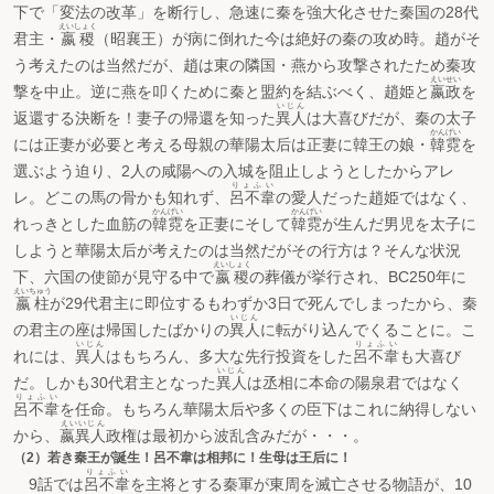
下で「変法の改革」を断行し、急速に秦を強大化させた秦国の28代
えいしょく
君主・
嬴稷
（昭襄王）が病に倒れた今は絶好の秦の攻め時。趙がそ
う考えたのは当然だが、趙は東の隣国・燕から攻撃されたため秦攻
えいせい
撃を中止。逆に燕を叩くために秦と盟約を結ぶべく、趙姫と
嬴政
を
いじん
返還する決断を！妻子の帰還を知った
異人
は大喜びだが、秦の太子
かんげい
には正妻が必要と考える母親の華陽太后は正妻に韓王の娘・
韓霓
を
選ぶよう迫り、2人の咸陽への入城を阻止しようとしたからアレ
りょふい
レ。どこの馬の骨かも知れず、
呂不韋
の愛人だった趙姫ではなく、
かんげい
かんげい
れっきとした血筋の
韓霓
を正妻にそして
韓霓
が生んだ男児を太子に
しようと華陽太后が考えたのは当然だがその行方は？そんな状況
えいしょく
下、六国の使節が見守る中で
嬴稷
の葬儀が挙行され、BC250年に
えいちゅう
嬴柱
が29代君主に即位するもわずか3日で死んでしまったから、秦
いじん
の君主の座は帰国したばかりの
異人
に転がり込んでくることに。こ
いじん
りょふい
れには、
異人
はもちろん、多大な先行投資をした
呂不韋
も大喜び
いじん
だ。しかも30代君主となった
異人
は丞相に本命の陽泉君ではなく
りょふい
呂不韋
を任命。もちろん華陽太后や多くの臣下はこれに納得しない
えいいじん
から、
嬴異人
政権は最初から波乱含みだが・・・。
（2）若き秦王が誕生！呂不韋は相邦に！生母は王后に！
りょふい
9話では
呂不韋
を主将とする秦軍が東周を滅亡させる物語が、10