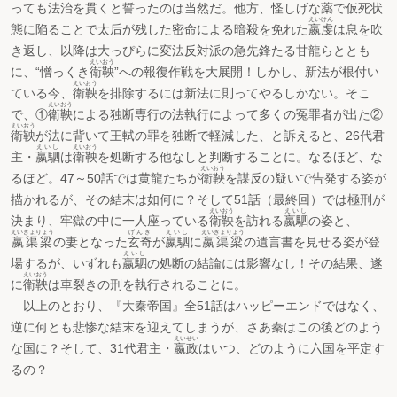
っても法治を貫くと誓ったのは当然だ。他方、怪しげな薬で仮死状
えいけん
態に陥ることで太后が残した密命による暗殺を免れた
嬴虔
は息を吹
き返し、以降は大っぴらに変法反対派の急先鋒たる甘龍らととも
えいおう
に、“憎っくき
衛鞅
”への報復作戦を大展開！しかし、新法が根付い
えいおう
ている今、
衛鞅
を排除するには新法に則ってやるしかない。そこ
えいおう
で、①
衛鞅
による独断専行の法執行によって多くの冤罪者が出た②
えいおう
衛鞅
が法に背いて王軾の罪を独断で軽減した、と訴えると、26代君
えいし
えいおう
主・
嬴駟
は
衛鞅
を処断する他なしと判断することに。なるほど、な
えいおう
るほど。47～50話では黄龍たちが
衛鞅
を謀反の疑いで告発する姿が
描かれるが、その結末は如何に？そして51話（最終回）では極刑が
えいおう
えいし
決まり、牢獄の中に一人座っている
衛鞅
を訪れる
嬴駟
の姿と、
えいきょりょう
げんき
えいし
えいきょりょう
嬴渠梁
の妻となった
玄奇
が
嬴駟
に
嬴渠梁
の遺言書を見せる姿が登
えいし
場するが、いずれも
嬴駟
の処断の結論には影響なし！その結果、遂
えいおう
に
衛鞅
は車裂きの刑を執行されることに。
以上のとおり、『大秦帝国』全51話はハッピーエンドではなく、
逆に何とも悲惨な結末を迎えてしまうが、さあ秦はこの後どのよう
えいせい
な国に？そして、31代君主・
嬴政
はいつ、どのように六国を平定す
るの？