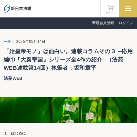
カート
新規会員登録
ログイン
一般
2025年05月14日
「始皇帝モノ」は面白い。連載コラムその３ ─応用
編⑴『大秦帝国』シリーズ全4作の紹介─（法苑
WEB連載第14回）執筆者：坂和章平
法苑WEB
１ はじめに