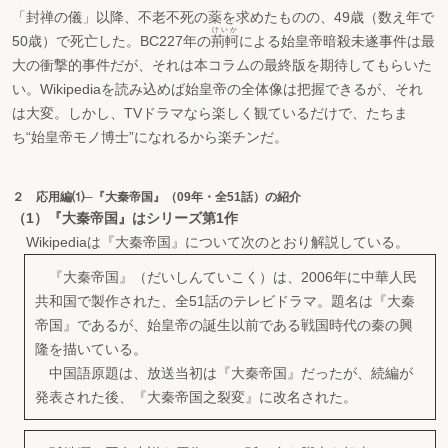
「封禅の儀」以降、不老不死の薬を求めたものの、49歳（数え年で
けいか
50歳）で死亡した。BC227年の
荊軻
による始皇帝暗殺未遂事件は最
大の衝撃的事件だが、それは本コラムの最終版を期待してもらいた
い。Wikipediaを読み込めば始皇帝の全体像は把握できるが、それ
は大変。しかし、TVドラマなら楽しく観ているだけで、たちま
ち“始皇帝モノ博士”になれるから楽チンだ。
２ 応用編⑴─『大秦帝国』（09年・全51話）の紹介
（1）『大秦帝国』はシリーズ第1作
Wikipediaは『大秦帝国』について次のとおり解説している。
『大秦帝国』（だいしんていこく）は、2006年に中華人民
共和国で製作された、全51話のテレビドラマ。題名は『大秦
帝国』であるが、始皇帝の誕生以前である戦国時代の秦の興
隆を描いている。
中国語原題は、放送当初は『大秦帝国』だったが、続編が
発表された後、『大秦帝国之裂変』に改名された。