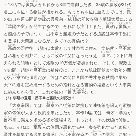
えいいじん
えいせい
～13話では
嬴異人
が即位から3年で崩御した後、35歳の
嬴政
が31代
せい
君主に即位する物語が描かれる。もっとも即位に至るまでには、
政
せい
せいきょう
の出自を巡る問題や
政
の異母弟・
成蟜
の即位を狙う華陽太后による
えいせい
えいいじん
「華陽の変」が発生するので、それにも注目！また、
嬴政
は
嬴異人
りょふい
と趙姫の子ではなく、
呂不韋
と趙姫の子だとする流説は本作中盤に
も登場し大問題になるが、さてその真偽は？
えいせい
りょふい
嬴政
の即位後、趙姫は太后として甘泉宮に住み、文信侯・
呂不韋
せい
しょくゆう
は丞相から相邦に、さらに
政
の仲父になったうえ、
食邑
（臣下に与
えられる領地）として洛陽の10万個が増加された。そして、親政ま
りょふい
での間、趙姫と
呂不韋
は補佐役に。ここから親政開始まで数年の間
りょふい
が
呂不韋
の絶頂期だが、彼はこの間に各国の秀才を春秋閣に集め、
天下の道を定め統一するための指針となる書物の編纂という大事業
りょししゅんじゅう
に挑んだから偉い。これが後の『
呂氏春秋
』だ。
（3）李斯の登場！呂不韋と嬴政の対応は？
そしん
『大秦帝国』では、
蘇秦
の合従策に対抗して連衡策を唱えた縦横
ちょうぎ
りし
家の
張儀
が大きな役割を果たしたが、本作14話では、奇才・
李斯
が
りょふい
呂不韋
に謁見を求める姿が登場する。もっとも、その伏線は9話に
えいいじん
ある。それは、
嬴異人
の体調が悪化する中、秦を強化するため広く
りょふい
しょくか
賢才を募集する必要を痛感した
呂不韋
が斉の「
稷下
の学宮」に配下