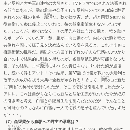
主と丞相と大将軍の連携の大切さだ。TVドラマではそれが誇張され
る傾向にあるが、魏の君主や公子そして丞相らのバカさ加減に翻弄
ほうけん
されるのが魏の名将・
龐涓
だ。魏が韓や斉、楚、趙と同盟を結び合
従連衡して秦に侵攻していれば、後の始皇帝誕生もなかったはず
だ。ところが、秦ではなく、その矛先を韓に向ける魏と、韓を助け
るポーズをしていた斉、楚、趙が一向に動かず、内心では魏と韓の
共倒れを願って様子見を決め込んでいる姿を見ると、これぞまさに
権謀術策の世界だ。秦以外の六国それぞれのそんな思惑のぶつかり
合いの中で結果的に利益を得たのが、各個撃破政策が可能となった
ほうけん
秦。その結果、まず
龐涓
にすべての責任をなすりつけた魏が崩壊
し、続いて韓もアウト！その結果、第37話では秦が戦いの大勝利と
えいおう
改革の大成功を祝う大典の全貌が示される！そして、
衛鞅
には新た
えいおう
に“商君”の称号が授けられたが、そこで
衛鞅
は引退を申し出たから
アレレ。これは曲がりなりにも新法と法治主義が根付いた今が絶好
はくせつ
の引き際と考え、
白雪
との隠居生活を望んだためだが、そんなこと
はくせつ
えいおう
が可能なの？ちなみに
白雪
は一人で
衛鞅
の息子を産んでいたはずだ
が・・・。
（7）嬴渠梁から嬴駟への君主の承継は？
えいきょりょう
嬴渠梁
による変法の改革は20年以上に及んだが、彼が重い病の