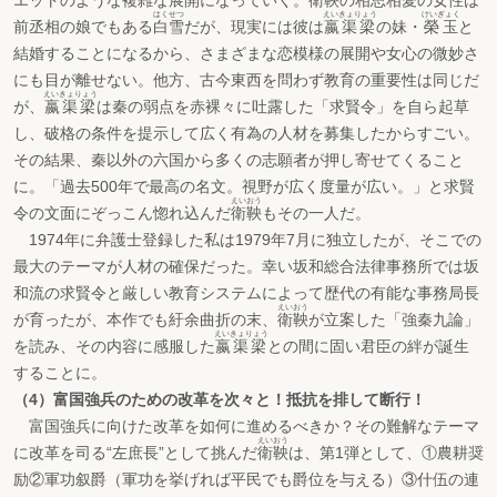
エットのような複雑な展開になっていく。
衛鞅
の相思相愛の女性は
はくせつ
えいきょりょう
けいぎょく
前丞相の娘でもある
白雪
だが、現実には彼は
嬴渠梁
の妹・
榮玉
と
結婚することになるから、さまざまな恋模様の展開や女心の微妙さ
にも目が離せない。他方、古今東西を問わず教育の重要性は同じだ
えいきょりょう
が、
嬴渠梁
は秦の弱点を赤裸々に吐露した「求賢令」を自ら起草
し、破格の条件を提示して広く有為の人材を募集したからすごい。
その結果、秦以外の六国から多くの志願者が押し寄せてくること
に。「過去500年で最高の名文。視野が広く度量が広い。」と求賢
えいおう
令の文面にぞっこん惚れ込んだ
衛鞅
もその一人だ。
1974年に弁護士登録した私は1979年7月に独立したが、そこでの
最大のテーマが人材の確保だった。幸い坂和総合法律事務所では坂
和流の求賢令と厳しい教育システムによって歴代の有能な事務局長
えいおう
が育ったが、本作でも紆余曲折の末、
衛鞅
が立案した「強秦九論」
えいきょりょう
を読み、その内容に感服した
嬴渠梁
との間に固い君臣の絆が誕生
することに。
（4）富国強兵のための改革を次々と！抵抗を排して断行！
富国強兵に向けた改革を如何に進めるべきか？その難解なテーマ
えいおう
に改革を司る“左庶長”として挑んだ
衛鞅
は、第1弾として、①農耕奨
励②軍功叙爵（軍功を挙げれば平民でも爵位を与える）③什伍の連