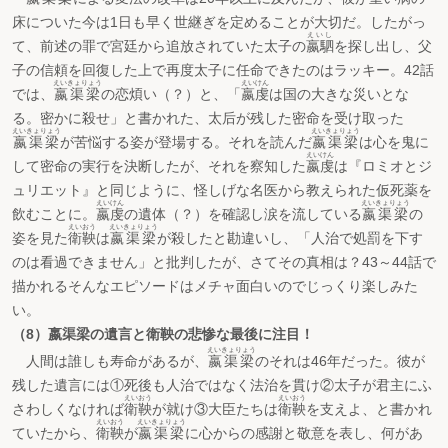
床についた今は1日も早く世継ぎを定めることが大切だ。したがっ
えいし
て、前述の罪で宮廷から追放されていた太子の
嬴駟
を探し出し、父
子の信頼を回復した上で再度太子に任命できたのはラッキー。42話
えいきょりょう
えいけん
では、
嬴渠梁
の恋煩い（？）と、「
嬴虔
は国の大きな災いとな
る。密かに殺せ」と書かれた、太后が残した密命を受け取った
えいきょりょう
えいきょりょう
嬴渠梁
が苦悩する姿が登場する。それを読んだ
嬴渠梁
は心を鬼に
えいけん
して密命の実行を決断したが、それを察知した
嬴虔
は『ロミオとジ
ュリエット』と同じように、怪しげな名医から教えられた仮死薬を
えいけん
えいきょりょう
飲むことに。
嬴虔
の遺体（？）を確認し涙を流している
嬴渠梁
の
えいおう
えいきょりょう
姿を見た
衛鞅
は
嬴渠梁
が殺したと勘違いし、「人治で処罰を下す
のは看過できません」と批判したが、さてその真相は？43～44話で
描かれるそんなエピソードはメチャ面白いのでじっくり楽しみた
い。
（8）嬴渠梁の遺言と衛鞅の悲惨な最後に注目！
えいきょりょう
人間は誰しも寿命があるが、
嬴渠梁
のそれは46年だった。彼が
残した遺言には①死後も人治ではなく法治を貫け②太子が君主にふ
えいおう
えいおう
さわしくなければ
衛鞅
が就け③大臣たちは
衛鞅
を支えよ、と書かれ
えいおう
えいきょりょう
ていたから、
衛鞅
が
嬴渠梁
に心からの感謝と敬意を表し、何があ