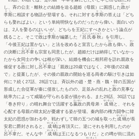
せい
し、斉の公主・離秋との結婚を迫る趙姫（母親）に困惑した
政
が
りし
りし
李斯
に相談する物語が登場する。それに対する
李斯
の答えは「どち
らも娶ればよい」という単純明快なものだったから偉い。面白いの
は、2人を娶るのはいいが、どちらを王妃にすべきかという論点が
せい
りし
りょししゅんじゅう
残ること。そこで
政
は
李斯
が編纂した『
呂氏春秋
』を引用し、
せい
せい
「今後王妃は置かない」と法を改めると宣言したから
政
も偉い。
政
りょふい
の決断に
呂不韋
も宗室も同意したが、趙姫だけは納得していなかっ
たから女同士の争いは根が深い。結婚を機会に相邦府を訪れ親政を
せい
りょふい
催促する
政
に対し
呂不韋
は「親政は20歳ではなく、2年後の22歳
で」と提案したが、その後の親政の開始を巡る両者の駆け引きは如
何に？続く27話、28話では、斉以外の趙・楚・燕・魏・韓の五国が
せい
形成した合従軍が秦に侵攻したものの、足並みの乱れと
政
の見事な
統率力によって咸陽が守られる姿が描かれる。また29話、30話では
えいせい
せいきょう
「巻き狩り」の晴れ舞台で活躍する
嬴政
の異母弟・
成蟜
と、それを
心配する母親の韓太妃が憂慮する姿が登場。秦内部の権力闘争に韓
せいきょう
太妃の思惑が加わる中、戦わずして韓の五つの城を取った
成蟜
が長
せいきょう
安君に爵封されると、
成蟜
は有頂天に。逆にそれを利用したのが
りょふい
せいきょう
呂不韋
だ。そんな中「
成蟜
は王になるつもりだ」との噂が街に流れ
せいきょう