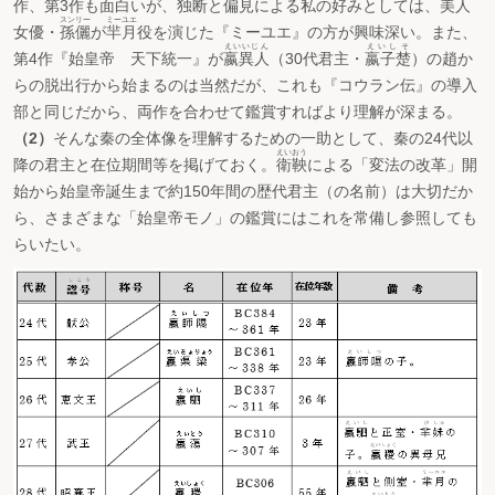
作、第3作も面白いが、独断と偏見による私の好みとしては、美人
スンリー
ミーユエ
女優・
孫儷
が
羋月
役を演じた『ミーユエ』の方が興味深い。また、
えいいじん
えいしそ
第4作『始皇帝 天下統一』が
嬴異人
（30代君主・
嬴子楚
）の趙か
らの脱出行から始まるのは当然だが、これも『コウラン伝』の導入
部と同じだから、両作を合わせて鑑賞すればより理解が深まる。
（2）
そんな秦の全体像を理解するための一助として、秦の24代以
えいおう
降の君主と在位期間等を掲げておく。
衛鞅
による「変法の改革」開
始から始皇帝誕生まで約150年間の歴代君主（の名前）は大切だか
ら、さまざまな「始皇帝モノ」の鑑賞にはこれを常備し参照しても
らいたい。