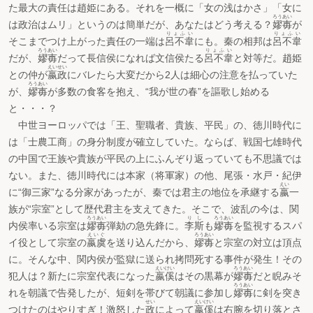
た最大の責任は趙姫にある。それを一概に「女の浅はかさ」「女に
ろうあい
は政治はムリ」というのは簡単だが、あなたはどう考える？
嫪毐
が
りょふい
りょふい
そこまでつけ上がった責任の一端は
呂不韋
にも。秦の相邦は
呂不韋
ろうあい
りょふい
だが、
嫪毐
だって長信侯になれば文信侯たる
呂不韋
と対等だ。趙姫
えいせい
との仲が
嬴政
にバレたら大変だから2人は細心の注意を払っていた
ろうあい
が、
嫪毐
が多数の食客を抱え、“我が世の春”を謳歌し始める
と・・・？
中世ヨーロッパでは「王、聖職者、貴族、平民」の、徳川時代に
は「士農工商」の身分制度が確立していた。ならば、戦国七雄時代
の中国で王族や貴族が平民の上にふんぞり返っていても不思議では
ない。また、徳川時代には本家（将軍家）の他、尾張・水戸・紀伊
えい
に“御三家”なる分家があったが、秦では君主の地位を承継する
嬴
一
族が“宗室”として歴代君主を支えてきた。そこで、波乱の今は、関
ろうあい
りし
ろうあい
内侯率いる宗室は
嫪毐
弾劾の急先鋒に。
李斯
も
嫪毐
を監視するスパ
えいぐ
ろうあい
イ役として宗室の
嬴虞
を送り込んだから、
嫪毐
と宗室の対立は頂点
に。そんな中、関内侯が監獄に送られ拷問死する事件が発生！その
えいけい
ろうあい
犯人は？新たに宗室代表になった
嬴傒
はその黒幕が
嫪毐
だと睨みそ
ろうあい
れを朝議で告発したが、短剣を帯びて朝議に参加し
嫪毐
に剣を突き
せい
えいけい
つけたのはやりすぎ！激怒した
政
によって
嬴傒
は右腕を切り落とさ