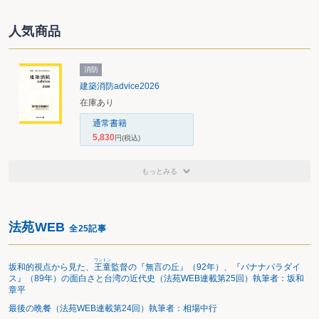
人気商品
消防
建築消防advice2026
在庫あり
通常書籍
5,830
円
(税込)
もっとみる
法苑WEB
全25記事
ワン
トン
坂和的視点から見た、
王
童
監督の『無言の丘』（92年）、『バナナパラダイ
ス』（89年）の面白さと台湾の近代史（法苑WEB連載第25回）執筆者：坂和
章平
最後の晩餐（法苑WEB連載第24回）執筆者：相場中行