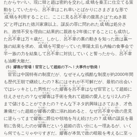
たからヤバい。現に韓と趙は密約を交わし
成蟜
を秦王に仕立てる策
りょふい
動をしていたから、
呂不韋
はこれ幸いとばかりにさまざまな形で
せいきょう
りょふい
成蟜
を利用することに。ここに見る
呂不韋
の腹黒さは“たぬき親
せいきょう
父”と呼ばれた徳川家康以上。謀反の罪に問われた
成蟜
は処分さ
れ、政情不安を理由に結果的に親政を2年後にすることにも成功し
りょふい
りょふい
せい
えい
た
呂不韋
は万々歳だ。しかし、
呂不韋
の裏の動きを知った
政
は
嬴
一
せいきょう
族の結束を求め、
成蟜
を可愛がっていた華陽太后も内輪の食事会で
び
りょふい
りょふい
羋
一族の力を結集して
呂不韋
に対抗していくと誓ったから、
呂不韋
も油断大敵だ。
（5）嫪毐が登場！宦官として趙姫の下へ！大事件が勃発！
かんがん
宦官
は中国特有の制度だが、なぜそんな残酷な制度が約2000年間
も歴代王朝で継続したの？私にはそれが不可解だが、最初の出会い
ろうあい
りょふい
ではレッキとした男性だった
嫪毐
を
呂不韋
はなぜ宦官として趙姫に
ろうあい
仕えさせたの？なぜ
嫪毐
は手術を免れて趙姫の愛人となり2人の子
まで儲けることができたの？そんな下ネタ的興味はさておき、才色
ろうあい
りょふい
せい
兼備だった趙姫が
嫪毐
の愛に溺れ始めると、なぜ
呂不韋
や
政
の意見
ろうあい
せいきょう
に逆らってまで
嫪毐
に爵位や領地を与え続けたの？
成蟜
の謀反を最
ろうあい
初に告発したのが
嫪毐
だという趙姫の言い分にも一理あるが、いく
ろうあい
せい
ら何でもこりゃやりすぎだ。
嫪毐
が本気で
政
の暗殺を考えるに至っ