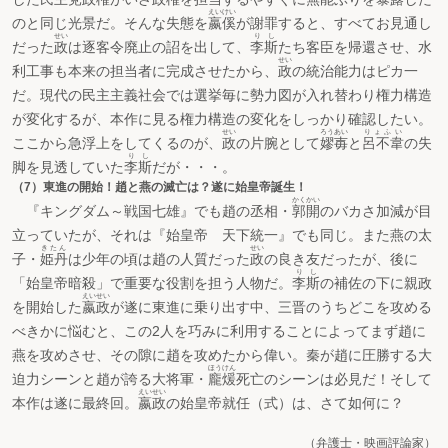
えいけい
のと同じ光景だ。そんな失態を
嬴傒
が謝罪すると、すべてお見通し
せい
りし
だった
政
は逐客令廃止の詔を出して、
李斯
たち客臣を帰還させ、水
せい
利工事も本来の担当者に完成させたから、
政
の統治能力はピカ一
だ。現代の民主主義社会では選挙毎に勢力図が入れ替わり権力構造
が変化するが、本作に見る権力構造の変化をしっかり確認したい。
せい
ろうあい
りょふい
ここから急浮上をしてくるのが、
政
の片腕として
嫪毐
と
呂不韋
の失
りし
脚を見透していた
李斯
だが・・・。
（7）東進の開始！趙と燕の滅亡は？遂に始皇帝誕生！
かくかい
『キングダム～戦国七雄』でも趙の丞相・
郭開
のバカさ加減が目
立っていたが、それは『始皇帝 天下統一』でも同じ。また燕の太
きたん
せい
子・
姫丹
は少年の頃は趙の人質だった
政
の良き友だったが、後に
りし
「始皇帝暗殺」で重要な役割を担う人物だ。
李斯
の補佐の下に親政
えいせい
を開始した
嬴政
が遂に東進に乗り出す中、三晋のうちどこを攻める
べきかに悩むと、この2人を巧みに利用することによってまず趙に
燕を攻めさせ、その隙に趙を攻めたから偉い。秦が趙に圧勝する大
ほうけん
迫力シーンと趙が誇る大将軍・
龐煖
死亡のシーンは必見だ！そして
えいせい
本作は遂に最終回。
嬴政
の始皇帝就任（式）は、さて如何に？
（弁護士・映画評論家）