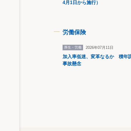
７） 会計法の特例
4月1日から施行）
年度の平均給与額が修正されたことにより
た場合において、変更に伴いその額が再び
未支給の失業等給付及び育児休業給付の支給
労働保険
のとされました。
厚生・労働
2026年07月11日
８） 報告徴収及び立入検査の対象の追加
加入率低迷、変革なるか 積年
報告徴収及び立入検査の対象に、被保険者
事故懸念
とされました。
９） 国庫負担の改正
〈１〉令和2年度及び令和3年度の各年度に
負担額については、国庫が負担すべき
た。
〈２〉雇用保険の国庫負担については、引き
財源を確保した上で雇用保険法附則第