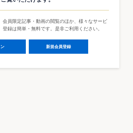
業給付の失業等給付からの分離による位置付けの明確化、65
講ずるとともに、65歳から70歳までの高年齢者就業確保措置
表の義務化、複数就業者に対する労災保険の給付の拡充等の措
、会員限定記事・動画の閲覧のほか、様々なサービ
。登録は簡単・無料です。是非ご利用ください。
イン
新規会員登録