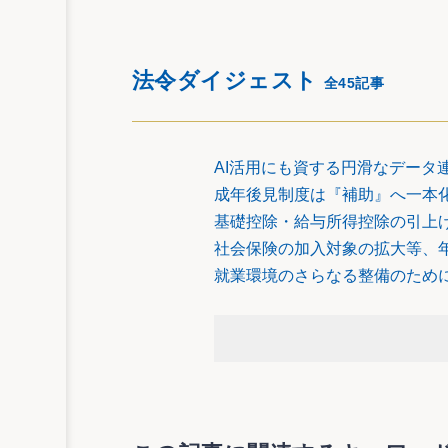
いて、育児休業給付について準用す
〈４〉国庫は、育児休業給付について、育児
法令ダイジェスト
全45記事
〈５〉一般保険料徴収額に育児休業給付率（
て得た額は、育児休業給付に要する
AI活用にも資する円滑なデータ
３） 高年齢被保険者の特例
成年後見制度は『補助』へ一本
基礎控除・給与所得控除の引上
〈１〉次に掲げる要件のいずれにも該当す
社会保険の加入対象の拡大等、
た場合には、申出を行った日から高
〈ア〉2以上の事業主の適用事業に雇用さ
就業環境のさらなる整備のため
〈イ〉1の事業主の適用事業における1週
〈ウ〉2の事業主の適用事業（申出を行う
働省令で定める時間数以上であるも
であること。
〈２〉事業主は、労働者が〈１〉の申出を
してはならないものとされました。