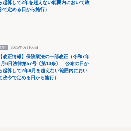
ら起算して2年を超えない範囲内において政
変更し
令で定める日から施行）
に係る
しないも
契約
2025年07月06日
【改正情報】保険業法の一部改正（令和7年
るもの
6月6日法律第57号〔第14条〕 公布の日か
ら起算して2年6月を超えない範囲内におい
て政令で定める日から施行）
国庫の
されまし
安定した
されま