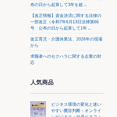
歳以上
布の日から起算して3年を超 ...
等によ
【改正情報】資金決済に関する法律の
置が講
一部改正（令和7年6月13日法律第66
号 公布の日から起算して1年 ...
改正育児・介護休業法、2026年の現場
から
求職者へのセクハラに関する企業の対
応
人気商品
ビジネス環境の変化と迷い
やすい費目判断－オンライ
ンビジネス・社員ベネフィ