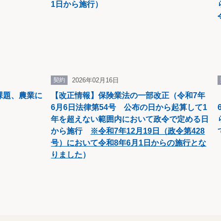
1日から施行）
、厚生労働大臣が自動変更対象額、控除額又は支給限度額を
算定された失業等給付及び育児休業給付があるときは、これら
を受ける権利については、会計法第31条第1項の規定を適用
契約
2026年02月16日
課題、農業に
【改正情報】保険業法の一部改正（令和7年
等を雇用し、又は雇用していたと認められる事業主を追加す
6月6日法律第54号 公布の日から起算して1
年を超えない範囲内において政令で定める日
から施行
※令和7年12月19日（政令第428
号）において令和8年6月1日からの施行とな
りました
）
おける失業等給付、育児休業給付等の支給に要する費用に係る
こととされている額の100分の10に相当する額とするものと
続き検討を行い、令和4年4月1日以降できるだけ速やかに、
13条に規定する国庫負担に関する暫定措置を廃止するものと