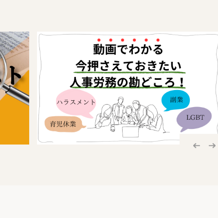
正関係
される労働者（以下「複数事業労働者」といいます。）の2以
病、障害又は死亡に対して迅速かつ公正な保護をするため、必
の2以上の事業の業務を要因とする事由により負傷し、又は疾病
その遺族の援護、労働者の安全及び衛生の確保等を図り、もっ
害補償保険の目的として追加するものとされました。