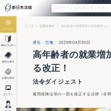
トップ
記事を探す
高年齢者の就業増加や副業解禁など
メニュー
厚生・労働
2020年04月30日
初めての方へ
高年齢者の就業増
商品を探す
る改正！
記事を探す
法令ダイジェスト
雇用保険法等の一部を改正する法律（令和2
セミナー
ガイド