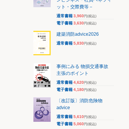
ット・交際費等－
通常書籍
3,960
円
(税込)
電子書籍
3,630
円
(税込)
建築消防advice2026
通常書籍
5,830
円
(税込)
安定を
事例にみる 物損交通事故
主張のポイント
通常書籍
4,620
円
(税込)
電子書籍
4,180
円
(税込)
章とし
〔改訂版〕消防危険物
advice
ものと
通常書籍
5,610
円
(税込)
電子書籍
5,060
円
(税込)
定につ