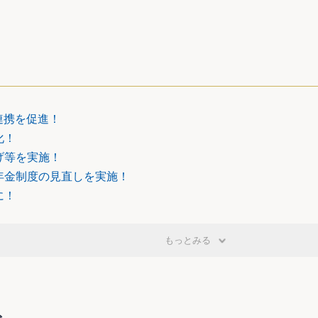
るものとされました。
休業給付に要する費用の8分の1を負担するものとされました
1,000分の4の率を雇用保険率で除して得た率をいいます。）
費用に充てるものとされました。
連携を促進！
化！
げ等を実施！
る者が、厚生労働省令で定めるところにより、厚生労働大臣に
年金制度の見直しを実施！
年齢被保険者となることができるものとされました。
れる65歳以上の者であること。
に！
間の所定労働時間が20時間未満であること。
労働者の1の事業主の適用事業における1週間の所定労働時間
のに限ります。）における1週間の所定労働時間の合計が20
もっとみる
したことを理由として、労働者に対して解雇その他不利益な取