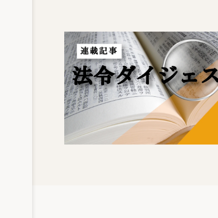
した。
労働者災害補償保険法の一部改
１） 目的の改正
事業主が同一人でない2以上の事業に使用
業の業務を要因とする事由による負傷、疾
険給付を行い、あわせて、複数事業労働者
った労働者の社会復帰の促進、労働者及び
者の福祉の増進に寄与することを労働者災