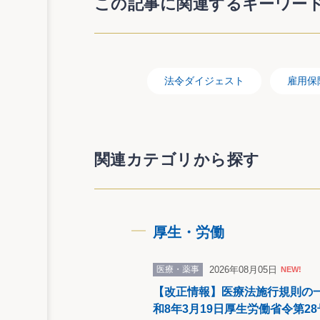
この記事に関連するキーワー
４） 被保険者期間の計算方法の改正
被保険者期間が12か月（特定理由離職者
の基礎となった日数が11日以上であるもの
として計算するものとされました。
法令ダイジェスト
雇用保
５） 高年齢雇用継続給付の改正
高年齢雇用継続基本給付金及び高年齢再就
関連カテゴリから探す
10（賃金の額が、みなし賃金日額に30を乗
日額に30を乗じて得た額に対する賃金の額
うに厚生労働省令で定める率）を乗じて得
厚生・労働
６） 雇用安定事業の改正
高年齢者就業確保措置の実施等により高年
医療・薬事
2026年08月05日
NEW!
ことについて、雇用安定事業として行うこ
【改正情報】医療法施行規則の
和8年3月19日厚生労働省令第2