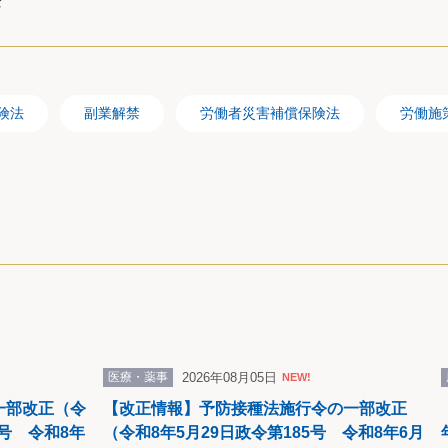
ド
及び特定受給資格者にあっては6か月）に満たない場合は、賃金
又は賃金の支払の基礎となった時間数が80時間以上であるもの
険法
副業解禁
労働者災害補償保険法
労働施
職給付金の額は、各支給対象月に支払われた賃金の額に100分
じて得た額の100分の64に相当する額以上であるときは、みな
の割合が逓増する程度に応じ、100分の10から一定の割合で逓
た額とするものとされました。
齢者の雇用を延長する事業主に対して、必要な助成及び援助
医療・薬事
2026年08月05日
NEW!
とができるものとされました。
一部改正（令
【改正情報】予防接種法施行令の一部改正
8号 令和8年
（令和8年5月29日政令第185号 令和8年6月