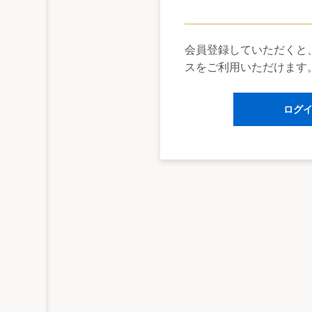
進等を図るため、雇用保険について、育児休
の短時間複数就業者に対する適用等の措置を
る支援、大企業における中途採用比率の公
会員登録していただくと
スをご利用いただけます
じられました。
ログ
施行
令和2年4月1日（一部の規定を除く。）