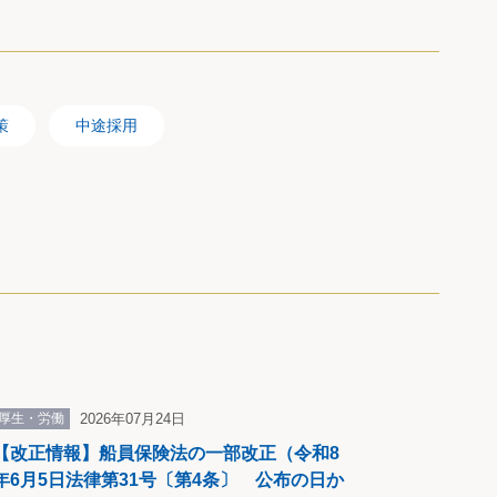
の支払
を1か月
策
中途採用
の
し賃金
減するよ
を行う
厚生・労働
2026年07月24日
【改正情報】船員保険法の一部改正（令和8
年6月5日法律第31号〔第4条〕 公布の日か