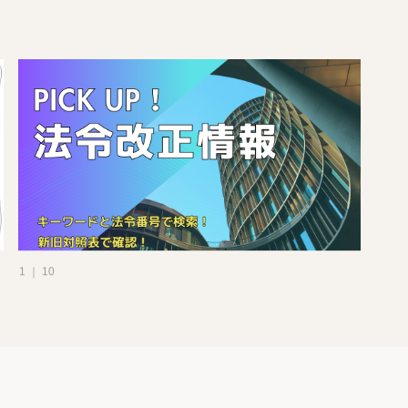
上の事
1 ｜ 10
要な保
にかか
て労働