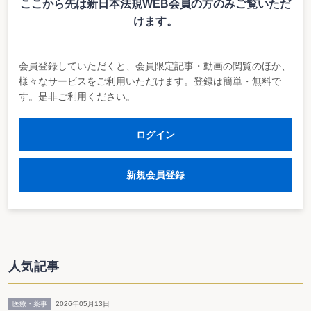
ここから先は新日本法規WEB会員の方のみ
ご覧いただ
こどもが自立した個人としてひとしく健やかに成長することので
けます。
きる社会の実現に向けて、内閣府の外局としてこども家庭庁を設置
し、その所掌事務及び組織に関する事項を定めたこども家庭庁設置
法が制定されました。
会員登録していただくと、会員限定記事・動画の閲覧のほか、
様々なサービスをご利用いただけます。登録は簡単・無料で
す。是非ご利用ください。
施行
ログイン
令和５年４月１日から施行
新規会員登録
こども家庭庁の設置
人気記事
〈１〉内閣府の外局として、こども家庭庁を設置することとし、こども家庭庁
の長は、こども家庭庁長官（以下「長官」といいます。）とすることされ
ました。
医療・薬事
2026年05月13日
〈２〉こども家庭庁は、心身の発達の過程にある者（以下「こども」といいま