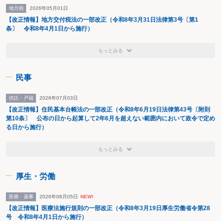
〈ウ〉子ども・若者育成支援に関する事項
地方税
2026年05月01日
〈７〉〈５〉及び〈６〉に定めるもののほか、こども家庭庁は、〈３〉の任務
【改正情報】地方交付税法の一部改正（令和8年3月31日法律第3号〔第1
を達成するため、内閣府設置法第４条第２項に規定する事務のうち、
条〕 令和8年4月1日から施行）
〈２〉の任務に関連する特定の内閣の重要政策について、当該重要政策に
関して閣議において決定された基本的な方針に基づいて、行政各部の施策
の統一を図るために必要となる企画及び立案並びに総合調整に関する事務
もっとみる
をつかさどることとされました。
〈８〉長官は、こども家庭庁の所掌事務を遂行するため必要があると認めると
きは、関係行政機関の長に対し、資料の提出、説明その他必要な協力を求
民事
めることができることとされました。
〈９〉こども家庭庁に、こども家庭審議会を置くこととされました。
供託・戸籍
2026年07月03日
〈10〉〈９〉に定めるもののほか、別に法律で定めるところによりこども家庭
庁に置かれる審議会等は、旧優生保護法一時金認定審査会とし、旧優生保
【改正情報】住民基本台帳法の一部改正（令和8年6月19日法律第43号〔附則
護法に基づく優生手術等を受けた者に対する一時金の支給等に関する法律
第10条〕 公布の日から起算して2年6月を超えない範囲内において政令で定め
（これに基づく命令を含みます。）の定めるところによることとされまし
る日から施行）
た。
〈11〉こども家庭審議会について所要の規定を整備することとされました。
〈12〉別に法律の定めるところによりこども家庭庁に置かれる特別の機関は、
もっとみる
少子化社会対策会議、子ども・若者育成支援推進本部及び子どもの貧困対
策会議とすることとされました。
〈13〉こども家庭庁は、内閣府設置法第53条第２項に規定する庁とすることと
厚生・労働
されました。
〈14〉内閣府設置法第53条第２項の規定に基づきこども家庭庁に置かれる官房
医療・薬事
2026年08月05日
NEW!
及び局の数は、３以内とすることとされました。
〈15〉政府は、この法律の施行後５年を目途として、小学校就学前のこどもに
【改正情報】医療法施行規則の一部改正（令和8年3月19日厚生労働省令第28
対する質の高い教育及び保育の提供その他のこどもの健やかな成長及びこ
号 令和8年4月1日から施行）