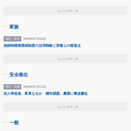
どものある家庭における子育てに対する支援に関する施策の実施の状況を
勘案し、これらの施策を総合的かつ効果的に実施するための組織及び体制
もっとみる
の在り方について検討を加え、必要があると認めるときは、その結果に基
づいて所要の措置を講ずるものとされました。
家族
相続・遺言
2026年07月09日
以 上
相続時精算課税制度の活用戦略と実務上の留意点
新日本法規出版株式会社
もっとみる
（２０２２年６月）
安全衛生
厚生・労働
2026年07月11日
加入率低迷、変革なるか 積年課題、農業に事故懸念
もっとみる
一般