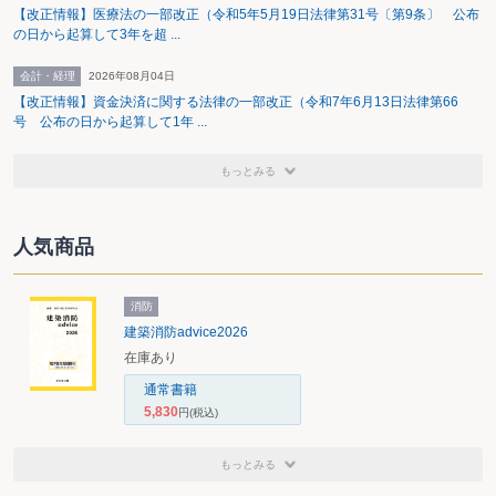
【改正情報】医療法の一部改正（令和5年5月19日法律第31号〔第9条〕 公布
す。）が自立した個人としてひとしく健やかに成長することのできる社会
の日から起算して3年を超 ...
の実現に向け、子育てにおける家庭の役割の重要性を踏まえつつ、こども
の年齢及び発達の程度に応じ、その意見を尊重し、その最善の利益を優先
して考慮することを基本とし、こども及びこどものある家庭の福祉の増進
会計・経理
2026年08月04日
及び保健の向上その他のこどもの健やかな成長及びこどものある家庭にお
【改正情報】資金決済に関する法律の一部改正（令和7年6月13日法律第66
ける子育てに対する支援並びにこどもの権利利益の擁護に関する事務を行
号 公布の日から起算して1年 ...
うことを任務とすることとされました。
〈３〉〈２〉に定めるもののほか、こども家庭庁は、〈２〉の任務に関連する
特定の内閣の重要政策に関する内閣の事務を助けることを任務とすること
もっとみる
とされました。
〈４〉こども家庭庁は、〈３〉の任務を遂行するに当たり、内閣官房を助ける
ものとすることとされました。
〈５〉こども家庭庁は、〈２〉の任務を達成するため、次に掲げる事務をつか
人気商品
さどることとされました。
〈ア〉小学校就学前のこどもの健やかな成長のための環境の確保及び小学校
就学前のこどものある家庭における子育て支援に関する基本的な政策
消防
の企画及び立案並びに推進に関すること。
建築消防advice2026
〈イ〉子ども・子育て支援法の規定による子ども・子育て支援給付その他の
子ども及び子どもを養育している者に必要な支援に関すること（子ど
在庫あり
も・子育て支援法第69条第１項の規定による拠出金の徴収に関するこ
通常書籍
とを除きます。）。
〈ウ〉就学前の子どもに関する教育、保育等の総合的な提供の推進に関する
5,830
円
(税込)
法律に規定する認定こども園に関する制度に関すること。
〈エ〉こどもの保育及び養護に関すること。
もっとみる
〈オ〉こどものある家庭における子育ての支援体制の整備並びに地域におけ
るこどもの適切な遊び及び生活の場の確保に関すること。