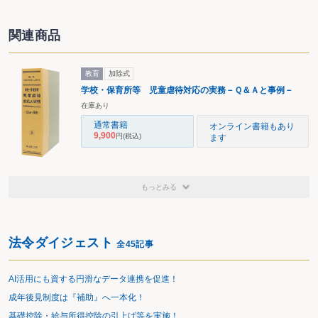
〈カ〉こどもの福祉のための文化の向上に関すること。
〈キ〉母子家庭及び父子家庭並びに寡婦の福祉の増進に関すること。
〈ク〉〈エ〉から〈キ〉までに掲げるもののほか、こども、こどものある家
関連商品
庭及び妊産婦その他母性の福祉の増進に関すること。
〈ケ〉こどもの安全で安心な生活環境の整備に関する基本的な政策の企画及
び立案並びに推進に関すること。
教育
加除式
〈コ〉独立行政法人日本スポーツ振興センターが行う独立行政法人日本スポ
学校・保育所等 児童虐待対応の実務－Ｑ＆Ａと事例－
ーツ振興センター法第15条第１項第７号に規定する災害共済給付に関
すること。
在庫あり
〈サ〉青少年が安全に安心してインターネットを利用できる環境の整備等に
通常書籍
オンライン書籍もあり
関する法律第８条第１項に規定する基本計画の作成及び推進に関する
9,900
円
(税込)
ます
こと。
〈シ〉こどもの保健の向上に関すること（児童福祉法の規定による小児慢性
特定疾病医療費の支給等に関することを除きます。）。
〈ス〉妊産婦その他母性の保健の向上に関すること。
〈セ〉成育過程にある者及びその保護者並びに妊産婦に対し必要な成育医療
もっとみる
等を切れ目なく提供するための施策の総合的な推進に関する法律第11
条第１項に規定する成育医療等基本方針の策定及び推進に関するこ
と。
〈ソ〉旧優生保護法に基づく優生手術等を受けた者に対する一時金の支給等
法令ダイジェスト
全45記事
に関する法律の規定による一時金の支給等に関すること。
〈タ〉こどもの虐待の防止に関すること。
〈チ〉いじめ防止対策推進法の規定によるいじめの防止等に関する相談の体
AI活用にも資する円滑なデータ連携を促進！
制その他の地域における体制の整備に関すること。
〈ツ〉〈タ〉及び〈チ〉に掲げるもののほか、こどもの権利利益の擁護に関
成年後見制度は『補助』へ一本化！
すること（他省の所掌に属するものを除きます。）。
基礎控除・給与所得控除の引上げ等を実施！