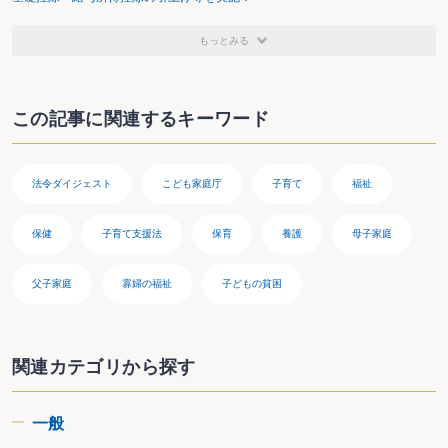
〈テ〉少子化社会対策基本法第七条に規定する大綱の策定及び推進に関する
こと。
〈ト〉子ども・若者育成支援推進法第８条第１項に規定する子ども・若者育
もっとみる
成支援推進大綱の作成及び推進に関すること。
〈ナ〉〈ト〉に掲げるもののほか、子ども・若者育成支援（子ども・若者育
成支援推進法第１条に規定する子ども・若者育成支援をいいます。
〈６〉の〈ウ〉において同じ。）に関する関係行政機関の事務の連絡
この記事に関連するキーワード
調整及びこれに伴い必要となる当該事務の実施の推進に関すること。
〈ニ〉子どもの貧困対策の推進に関する法律第八条第一項に規定する大綱の
策定及び推進に関すること。
〈ヌ〉大学等における修学の支援に関する法律の規定による大学等における
法令ダイジェスト
こども家庭庁
子育て
福祉
修学の支援に関する関係行政機関の経費の配分計画に関すること。
〈ネ〉こども、こどものある家庭及び妊産婦その他母性に関する総合的な調
査に関すること。
保健
子育て支援法
保育
養護
母子家庭
〈ノ〉所掌事務に係る国際協力に関すること。
〈ハ〉政令で定める文教研修施設において所掌事務に関する研修を行うこ
と。
父子家庭
寡婦の福祉
子どもの貧困
〈ヒ〉〈ア〉から〈ハ〉までに掲げるもののほか、法律（法律に基づく命令
を含みます。）に基づきこども家庭庁に属させられた事務
〈６〉〈５〉に定めるもののほか、こども家庭庁は、〈３〉の任務を達成する
ため、行政各部の施策の統一を図るために必要となる次に掲げる事項の企
画及び立案並びに総合調整に関する事務（内閣官房が行う内閣法第12条第
関連カテゴリから探す
２項第２号に掲げる事務を除きます。）をつかさどることとされました。
〈ア〉こどもが自立した個人としてひとしく健やかに成長することのできる
社会の実現に向けた基本的な政策に関する事項
一般
〈イ〉結婚、出産又は育児に希望を持つことができる社会環境の整備等少子
化の克服に向けた基本的な政策に関する事項