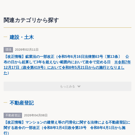
以 上
関連カテゴリから探す
新日本法規出版株式会社
（２０２０年４月）
建設・土木
環境
2026年02月11日
【改正情報】鉱業法の一部改正（令和5年6月16日法律第63号〔第13条〕 公
布の日から起算して3年を超えない範囲内において政令で定める日
※令和7年
12月17日（政令第419号）において令和8年5月21日からの施行となりまし
た
）
もっとみる
不動産登記
不動産登記
2026年04月08日
【改正情報】マンションの建替え等の円滑化に関する法律による不動産登記に
関する政令の一部改正（令和8年3月4日政令第19号 令和8年4月1日から施
行）