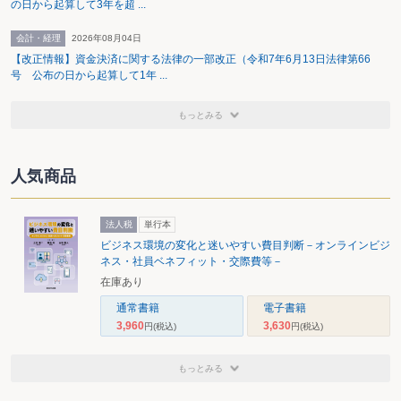
の日から起算して3年を超 ...
を総合的に推進し、地域の活性化及び安全で持続可能な社会の形成
を図り、国民生活の安定向上と国民経済の健全な発展に寄与するこ
会計・経理
2026年08月04日
【改正情報】資金決済に関する法律の一部改正（令和7年6月13日法律第66
とが目的とされました。
号 公布の日から起算して1年 ...
２）土地についての基本理念の見直し
もっとみる
〈１〉土地は、周辺地域への悪影響を防止する等の観点から、適正
に利用し、又は管理されることとされました。
〈２〉土地は、土地所有者等による適正な利用及び管理を促進する
人気商品
観点から、円滑に取引されることとされました。
〈３〉土地の価値が土地所有者等以外の者の公共の利益の増進を図
法人税
単行本
る活動により維持され、又は増加する場合には、土地所有者等に対
ビジネス環境の変化と迷いやすい費目判断－オンラインビジ
し、その価値の維持又は増加に要する費用に応じて適切な負担が求
ネス・社員ベネフィット・交際費等－
められることとされました。
在庫あり
通常書籍
電子書籍
３）責務の見直し
3,960
3,630
円
(税込)
円
(税込)
〈１〉土地所有者等は、土地についての基本理念にのっとり、土地
の利用及び管理並びに取引を行う責務を有することとされました。
もっとみる
〈２〉土地の所有者は、所有する土地に関する登記手続その他の権