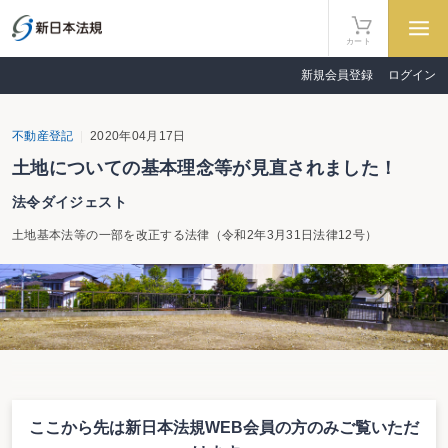
カート
新規会員登録
ログイン
不動産登記
2020年04月17日
土地についての基本理念等が見直されました！
法令ダイジェスト
土地基本法等の一部を改正する法律（令和2年3月31日法律12号）
概要
ここから先は新日本法規WEB会員の方のみ
ご覧いただ
所有者不明土地の増加や自然災害の頻発等により、適正な土地の管