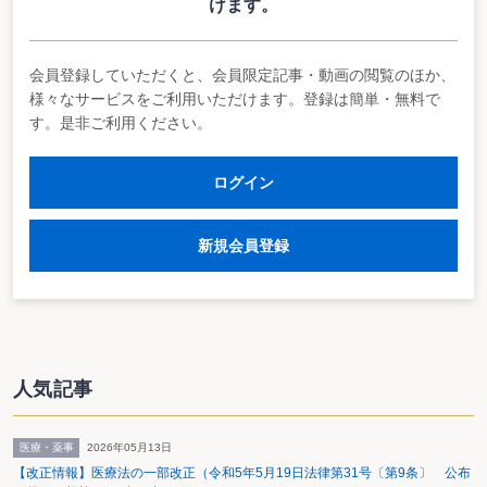
けます。
理の重要性が増大していることに鑑み、適正な土地の管理を企図し
て土地基本法等の改正が行われました。
会員登録していただくと、会員限定記事・動画の閲覧のほか、
様々なサービスをご利用いただけます。登録は簡単・無料で
す。是非ご利用ください。
施行
ログイン
一部の規定を除き、令和２年４月１日から施行
新規会員登録
土地基本法の一部改正関係
１）目的
人気記事
土地が有する効用の十分な発揮、現在及び将来における地域の良好
な環境の確保並びに災害予防、災害応急対策、災害復旧及び災害か
医療・薬事
2026年05月13日
らの復興に資する適正な土地の利用及び管理、並びにこれらを促進
【改正情報】医療法の一部改正（令和5年5月19日法律第31号〔第9条〕 公布
するための土地の取引の円滑化及び適正な地価の形成に関する施策