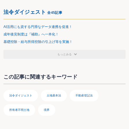
利関係の明確化のための措置及び、所有権の境界の明確化のための
措置を講ずるように努めなければならないこととされました。
法令ダイジェスト
全45記事
AI活用にも資する円滑なデータ連携を促進！
成年後見制度は『補助』へ一本化！
不動産登記法の一部改正関係
基礎控除・給与所得控除の引上げ等を実施！
地方公共団体は、対象土地の所有権登記名義人等のうちいずれかの
もっとみる
者の同意を得たときは、当該対象土地の筆界について、筆界特定の
申請をすることができることとされました。
この記事に関連するキーワード
施行期日等
法令ダイジェスト
土地基本法
不動産登記法
この法律は、一部の規定を除き、令和２年４月１日から施行するこ
所有者不明土地
境界
ととされました。