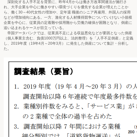
深刻化する人手不足を背景に、昨年4月からは働き方改革関連法が施行さ
れ、大手企業を中心に働きやすい環境づくりを優先する企業が増えたことか
ら、働く30～40代女性の増加や、定年退 職後のシニア再雇用、外国人の採用
などが増加傾向にある。一方、激化する人材獲得競争についていけない小規模
企業を中心に、従業員の定着難や採用難から労働力確保が困難となり、倒産に
追い込まれるケースが目立っている。
帝国データバンクでは、従業員不足による収益悪化などが要因となった倒産
（個人事業主含む、負債1000万円以上、法的整理）を「人手不足倒産」と定義
し、2019年度（19年4月～20年3月） に発生した倒産について集計・分析し
た。