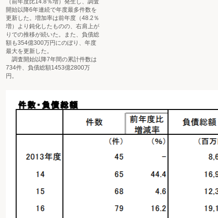
（前年度比14.8％増）発生し、調査
開始以降6年連続で年度最多件数を
更新した。増加率は前年度（48.2％
増）より鈍化したものの、右肩上が
りでの推移が続いた。また、負債総
額も354億300万円にのぼり、年度
最大を更新した。
調査開始以降7年間の累計件数は
734件、負債総額1453億2800万
円。