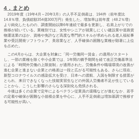
4．まとめ
2019年度（19年4月～20年3月）の人手不足倒産は、194件（前年度比
14.8％増、負債総額354億300万円）発生した。増加率は前年度（48.2％増）
より鈍化したものの、調査開始以降6年連続で最多を更新し、右肩上がりでの
推移が続いている。業種別では、女性やシニアが就業しにくい建設業や道路貨
物運送業のほか、資格や免許など高度な専門的スキルが求められる老人福祉事
業や受託開発ソフトウェア、美容業など、人手確保の困難な業種が顕著に上位
を占めた。
この4月からは、大企業を対象に「同一労働同一賃金」の適用がスタート
し、一部の業種を除く中小企業では、1年間の猶予期間を経て改正労働基準法
による「時間外労働の上限規制」が適用された。労働条件や職場環境の改善が
進む企業と進まない企業との格差は一段と広がる可能性もある。さらに現在、
新型コロナウイルスの感染拡大を受け、日本への渡航、入国を制限する措置が
とられ、来日できなくなった技能実習生などの外国人労働者不足が生じている
ことから、こうした影響のさらなる深刻化も危惧される。
今後は多くの企業で定年によるベテラン従業員の退職などが進むなか、若手
の定着や確保が困難な小規模企業を中心に、人手不足倒産は増加基調で推移す
る可能性が高い。