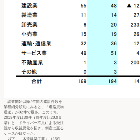
調査開始以降7年間の累計件数を
業種細分類別にみると、「道路貨物
運送」が82件で最多。このうち、
2019年度は30件（前年度比20.0％
増）と、ドライバー不足による受注
難から収益悪化を招き、倒産に至る
ケースが目立った。
以下、「木造建築工事」（43件、