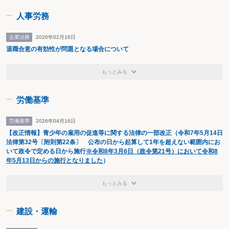
人事労務
企業法務
2026年02月16日
退職合意の有効性が問題となる場合について
もっとみる
労働基準
労働基準
2026年04月16日
【改正情報】青少年の雇用の促進等に関する法律の一部改正（令和7年5月14日
法律第32号〔附則第22条〕 公布の日から起算して1年を超えない範囲内にお
いて政令で定める日から施行
※令和8年3月6日（政令第21号）において令和8
年5月13日からの施行となりました
）
もっとみる
建設・運輸