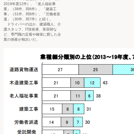
2019年度12件）、「老人福祉事
業」（38件、同6件）、「建築工
事」（31件、同8件）、「労働者派
遣」（30件、同7件）と続く。
ドライバーのほか、建築職人、介
護スタッフ、IT技術者、美容師な
ど、専門職の定着や確保に窮した企
業の倒産が相次いだ。