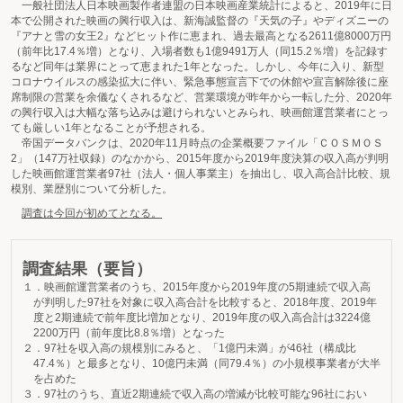
一般社団法人日本映画製作者連盟の日本映画産業統計によると、2019年に日
本で公開された映画の興行収入は、新海誠監督の『天気の子』やディズニーの
『アナと雪の女王2』などヒット作に恵まれ、過去最高となる2611億8000万円
（前年比17.4％増）となり、入場者数も1億9491万人（同15.2％増）を記録す
るなど同年は業界にとって恵まれた1年となった。しかし、今年に入り、新型
コロナウイルスの感染拡大に伴い、緊急事態宣言下での休館や宣言解除後に座
席制限の営業を余儀なくされるなど、営業環境が昨年から一転した分、2020年
の興行収入は大幅な落ち込みは避けられないとみられ、映画館運営業者にとっ
ても厳しい1年となることが予想される。
帝国データバンクは、2020年11月時点の企業概要ファイル「ＣＯＳＭＯＳ
2」（147万社収録）のなかから、2015年度から2019年度決算の収入高が判明
した映画館運営業者97社（法人・個人事業主）を抽出し、収入高合計比較、規
模別、業歴別について分析した。
調査は今回が初めてとなる。
調査結果（要旨）
１．映画館運営業者のうち、2015年度から2019年度の5期連続で収入高
が判明した97社を対象に収入高合計を比較すると、2018年度、2019年
度と2期連続で前年度比増加となり、2019年度の収入高合計は3224億
2200万円（前年度比8.8％増）となった
２．97社を収入高の規模別にみると、「1億円未満」が46社（構成比
47.4％）と最多となり、10億円未満（同79.4％）の小規模事業者が大半
を占めた
３．97社のうち、直近2期連続で収入高の増減が比較可能な96社におい