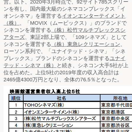
営。以下、2020年3月時点で、92サイト785スクリー
ンを有し、国内最大級のシネマコンプレックス「イ
オンシネマ」を運営する
イオンエンターテイメント
（株）
、「MOVIX（ムービックス）」のブランドで
シネコンを運営する
（株）松竹マルチプレックスシ
アターズ
、東証2部上場で、「109シネマズ」として
シネコンを運営する
（株）東急レクリエーション
、
ローソン系列で、「ユナイテッド・シネマ」「シネ
プレックス」ブランドのシネコンを運営する
ユナイ
テッド・シネマ（株）
と続き、シネコン大手5社が上
位を占めた。上位5社の2019年度の収入高合計は
2465億4300万円となり、全体の76.5％となった。