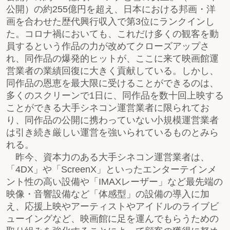
公開）の約255億円を超え、日本における邦画・洋
画を合わせた歴代興行収入で第3位にランクインし
た。コロナ禍においても、これだけ多くの観客を動
員するという作品の力が改めてクローズアップさ
れ、同作品の爆発的ヒットが、ここに来て映画館運
営業者の業績回復に大きく貢献している。しかし、
同作品の恩恵を最大限に受けることができるのは、
多くのスクリーンで1日に、同作品を数十回上映する
ことができる大手シネコン運営業者に限られてお
り、同作品の公開に携わっていない小規模運営業者
は引き続き厳しい運営を強いられているものとみら
れる。
昨今、資本力のある大手シネコン運営業者は、
「4DX」や「ScreenX」といったエンターテインメ
ント性の高い設備や「IMAXレーザー」など最先端の
映像・音響設備など「体感型」の設備の導入に加
え、応援上映やアーティストやアイドルのライブビ
ューイングなど、映画館に足を運んでもらうための