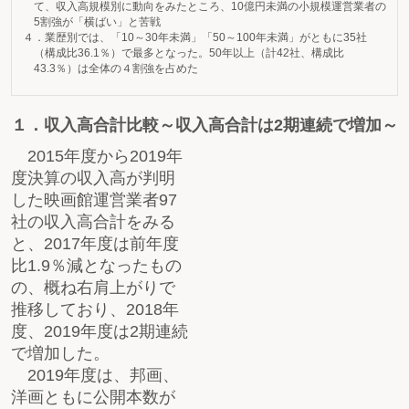
て、収入高規模別に動向をみたところ、10億円未満の小規模運営業者の
5割強が「横ばい」と苦戦
４．業歴別では、「10～30年未満」「50～100年未満」がともに35社
（構成比36.1％）で最多となった。50年以上（計42社、構成比
43.3％）は全体の４割強を占めた
１．収入高合計比較～収入高合計は2期連続で増加～
2015年度から2019年
度決算の収入高が判明
した映画館運営業者97
社の収入高合計をみる
と、2017年度は前年度
比1.9％減となったもの
の、概ね右肩上がりで
推移しており、2018年
度、2019年度は2期連続
で増加した。
2019年度は、邦画、
洋画ともに公開本数が