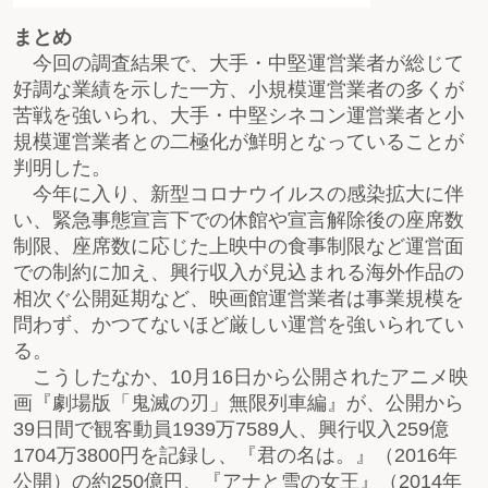
まとめ
今回の調査結果で、大手・中堅運営業者が総じて
好調な業績を示した一方、小規模運営業者の多くが
苦戦を強いられ、大手・中堅シネコン運営業者と小
規模運営業者との二極化が鮮明となっていることが
判明した。
今年に入り、新型コロナウイルスの感染拡大に伴
い、緊急事態宣言下での休館や宣言解除後の座席数
制限、座席数に応じた上映中の食事制限など運営面
での制約に加え、興行収入が見込まれる海外作品の
相次ぐ公開延期など、映画館運営業者は事業規模を
問わず、かつてないほど厳しい運営を強いられてい
る。
こうしたなか、10月16日から公開されたアニメ映
画『劇場版「鬼滅の刃」無限列車編』が、公開から
39日間で観客動員1939万7589人、興行収入259億
1704万3800円を記録し、『君の名は。』（2016年
公開）の約250億円、『アナと雪の女王』（2014年