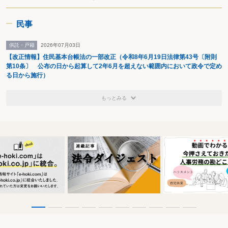
民事
供託・戸籍
2026年07月03日
【改正情報】住民基本台帳法の一部改正（令和8年6月19日法律第43号〔附則
第10条〕 公布の日から起算して2年6月を超えない範囲内において政令で定め
る日から施行）
もっとみる