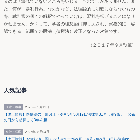
るのは「壊れていないところをいじる」ものでしかありません。ま
た、何が「暴利行為」なのかなど、法理論的に明確にならないもの
を、裁判官の個々の解釈でやっていけば、混乱を拡げることになり
かねません。かくして、学者の理想論は押し戻され、実務的に「容
認できる」範囲での民法（債権法）改正となった次第です。
（２０１７年９月執筆）
人気記事
医療・薬事
2026年05月13日
【改正情報】医療法の一部改正（令和5年5月19日法律第31号〔第9条〕 公布
の日から起算して3年を超 ...
会計・経理
2026年08月04日
【改正情報】資金決済に関する法律の一部改正（令和7年6月13日法律第66