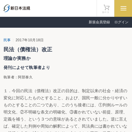
カート
新規会員登録
ログイン
民事
2017年10月18日
民法（債権法）改正
理論か実務か
発刊によせて執筆者より
執筆者：阿部泰久
１．今回の民法（債権法）改正の目的は、制定以来の社会・経済の
変化に対応したものとすること、および、国民一般に分かりやすい
ものとすることの二つであり、このうち後者には、①判例ルールの
明文化、②不明確な条文の明確化、③書かれていない前提、原理、
定義を補う、という３つの意味があるとされていました。逆に言え
ば、確定した判例や周知の解釈によって、民法典には書かれていな