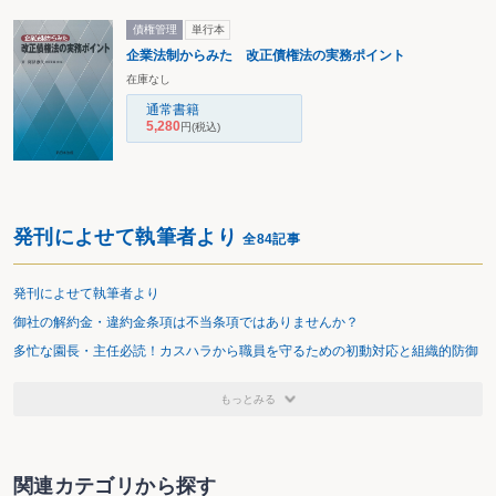
債権管理
単行本
企業法制からみた 改正債権法の実務ポイント
在庫なし
通常書籍
5,280
円
(税込)
発刊によせて執筆者より
全84記事
発刊によせて執筆者より
御社の解約金・違約金条項は不当条項ではありませんか？
多忙な園長・主任必読！カスハラから職員を守るための初動対応と組織的防御
もっとみる
関連カテゴリから探す