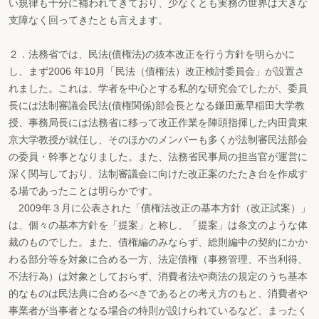
い規律も十分に補われてきており、少なくとも実務の世界は大きな
支障なく回ってきたとも言えます。
２．法務省では、民法(債権法)の抜本改正を行う方針を明らかに
し、まず2006 年10月「民法（債権法）改正検討委員会」が設置さ
れました。これは、学者を中心とする私的な研究会でしたが、委員
長には法制審議会民法(債権関係)部会長となる鎌田薫早稲田大学教
授、事務局長には法務省に移って改正作業を陣頭指揮した内田貴東
京大学教授が就任し、そのほかのメンバーも多くが法制審民法部会
の委員・幹事となりました。また、法務省民事局の担当官が運営に
深く関与しており、法制審議会に向けた改正案のたたき台を作成す
る場であったことは明らかです。
2009年３月に公表された「債権法改正の基本方針（改正試案）」
は、個々の基本方針を「提案」と称し、「提案」は条文のような体
裁のものでした。また、債権編のみならず、総則編中の契約にかか
わる部分等を対象に合める一方、法定債権（事務管理、不当利得、
不法行為）は対象としておらず、消費者法や商法の規定のうち基本
的なものは民法典に合めるべきであるとの考え方のもと、消費者や
事業者が当事者となる場合の特則が設けられているなど、まったく