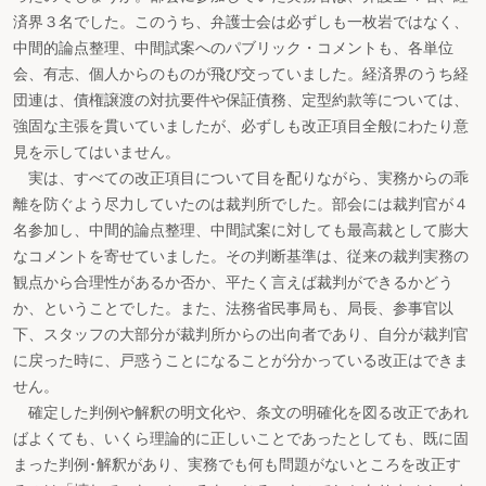
済界３名でした。このうち、弁護士会は必ずしも一枚岩ではなく、
中間的論点整理、中間試案へのパブリック・コメントも、各単位
会、有志、個人からのものが飛び交っていました。経済界のうち経
団連は、債権譲渡の対抗要件や保証債務、定型約款等については、
強固な主張を貫いていましたが、必ずしも改正項目全般にわたり意
見を示してはいません。
実は、すべての改正項目について目を配りながら、実務からの乖
離を防ぐよう尽力していたのは裁判所でした。部会には裁判官が４
名参加し、中間的論点整理、中間試案に対しても最高裁として膨大
なコメントを寄せていました。その判断基準は、従来の裁判実務の
観点から合理性があるか否か、平たく言えば裁判ができるかどう
か、ということでした。また、法務省民事局も、局長、参事官以
下、スタッフの大部分が裁判所からの出向者であり、自分が裁判官
に戻った時に、戸惑うことになることが分かっている改正はできま
せん。
確定した判例や解釈の明文化や、条文の明確化を図る改正であれ
ばよくても、いくら理論的に正しいことであったとしても、既に固
まった判例･解釈があり、実務でも何も問題がないところを改正す