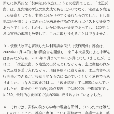
新たに体系的な「契約法｣を制定しようとの提案でした。「改正試
案」は、最先端の学説の集大成であるばかりでなく、法改正を意識
した提案としても、非常に分かりやすく優れたものでした。もし白
地に絵を描くように新たに契約法を作るのであればベストな提案で
あったでしょう。しかし、いかに優れた提案であっても、120年に
及ぶ実務の蓄積を放棄して、これに取り換えることはできません。
３．債権法改正を審議した法制審議会民法（債権関係）部会は、
2009年11月24日に第1回会合を開催し、東日本大震災による中断を
はさみながらも、2015年２月まで５年３か月にわたりましたが、こ
れは、「改正試案」を暗黙の出発点としながらも、主に実務の側か
らの反駁を受け入れながら、項目を徐々に絞り込み、改正内容を現
行実務とできるだけ接続可能なものに収めていくという過程でもあ
りました。ちなみに改正項目は、「改正試案」では900に及んでい
ましたが、部会の「中間的な論点整理」では500強、中間試案では
約260、最終的な要綱案では約200に絞り込まれていきました。
４．それでは、実務の側から学者の理論を圧倒していったのは誰だ
ったのでしょうか。部会に参加していた実務者は、弁護士４名、経