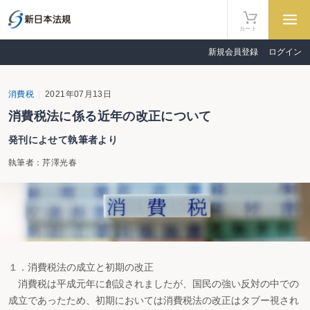
カート
新規会員登録
ログイン
消費税
2021年07月13日
消費税法に係る近年の改正について
発刊によせて執筆者より
執筆者：芹澤光春
１．消費税法の成立と初期の改正
消費税は平成元年に創設されましたが、国民の強い反対の中での
成立であったため、初期においては消費税法の改正はタブー視され