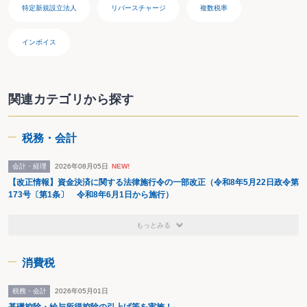
特定新規設立法人
リバースチャージ
複数税率
インボイス
関連カテゴリから探す
税務・会計
会計・経理
2026年08月05日
NEW!
【改正情報】資金決済に関する法律施行令の一部改正（令和8年5月22日政令第
173号〔第1条〕 令和8年6月1日から施行）
もっとみる
消費税
税務・会計
2026年05月01日