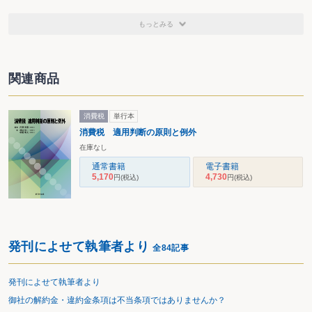
もっとみる
関連商品
消費税
単行本
消費税 適用判断の原則と例外
在庫なし
通常書籍
電子書籍
5,170
4,730
円
(税込)
円
(税込)
発刊によせて執筆者より
全84記事
発刊によせて執筆者より
御社の解約金・違約金条項は不当条項ではありませんか？