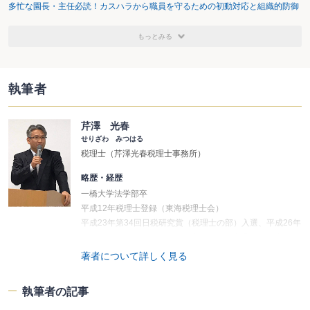
多忙な園長・主任必読！カスハラから職員を守るための初動対応と組織的防御
もっとみる
執筆者
芹澤 光春
せりざわ みつはる
税理士（芹澤光春税理士事務所）
略歴・経歴
一橋大学法学部卒
平成12年税理士登録（東海税理士会）
平成23年第34回日税研究賞（税理士の部）入選、平成26年
第10回「税に関する論文」納税協会特別賞受賞。平成29年
～令和3年東海税理士会税務研究所副所長。
著者について詳しく見る
＜主要著書等＞
執筆者の記事
『消費税 重要論点の実務解説』（大蔵財務協会、平成30