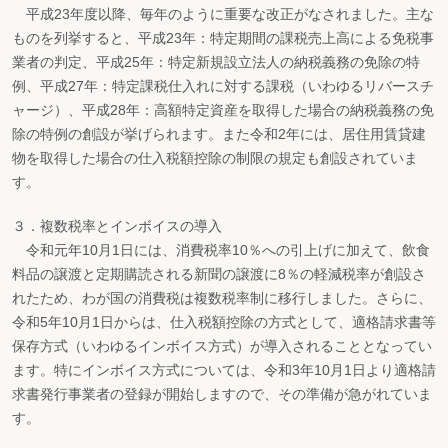
平成23年度以降、毎年のように重要な改正がなされました。主な
ものを列挙すると、平成23年：特定期間の課税売上高による免税事
業者の判定、平成25年：特定新規設立法人の納税義務の免除の特
例、平成27年：特定課税仕入れに対する課税（いわゆるリバースチ
ャージ）、平成28年：高額特定資産を取得した場合の納税義務の免
除の特例の創設が挙げられます。また令和2年には、居住用賃貸建
物を取得した場合の仕入税額控除の制限の規定も創設されていま
す。
３．複数税率とインボイスの導入
令和元年10月1日には、消費税率10％への引上げに加えて、飲食
料品の譲渡と定期購読される新聞の譲渡に8％の軽減税率が創設さ
れたため、わが国の消費税は複数税率制に移行しました。さらに、
令和5年10月1日からは、仕入税額控除の方式として、適格請求書等
保存方式（いわゆるインボイス方式）が導入されることとなってい
ます。特にインボイス方式については、令和3年10月1日より適格請
求書発行事業者の登録が開始しますので、その準備が急がれていま
す。