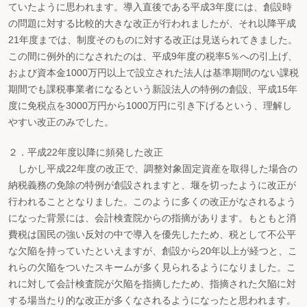
ていたように思われます。導入直後である平成3年度には、創設時
の問題に対する比較的大きな改正が行われましたが、それ以降平成
21年度までは、制度そのものに対する改正は見送られてきました。
この間に例外的になされたのは、平成9年度の税率5％への引上げ、
および資本金1000万円以上で設立された法人は基準期間のない課税
期間でも課税事業者になるという新設法人の特例の創設、平成15年
度に免税点を3000万円から1000万円に引き下げるという、理解し
やすい改正のみでした。
２．平成22年度以降に頻発した改正
しかし平成22年度の改正で、調整対象固定資産を取得した場合の
納税義務の免除の特例が創設されますと、堰を切ったように改正が
行われることとなりました。このように多くの改正がなされるよう
になった背景には、会計検査院からの指摘があります。もともと消
費税は国民の強い反対の中で導入を優先したため、税として不公平
な欠陥を持っていたといえますが、創設から20年以上が経つと、こ
れらの欠陥をついたスキームが多く見られるようになりました。こ
れに対して会計検査院が欠陥を指摘したため、指摘された欠陥に対
する場当たり的な改正が多くなされるようになったと思われます。