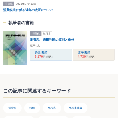
年）、『消費税率引上げ軽減税率インボイス・業種別対応
消費税
2021年07月13日
ハンドブック』（共著、日本法令、令和元年）、『消費増
消費税法に係る近年の改正について
税・軽減税率対策 転嫁・インボイスはこう進める』（編
著、ぎょうせい、令和元年）、『個人版事業承継税制のポ
イントと有利判定シミュレーション』（共著、日本法令、
執筆者の書籍
令和元年）他多数
消費税
単行本
消費税 適用判断の原則と例外
在庫なし
通常書籍
電子書籍
5,170
4,730
円
(税込)
円
(税込)
この記事に関連するキーワード
消費税
特例
免税点
免税事業者