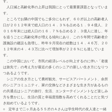
す。
人口減と高齢化率の上昇は我国にとって最重要課題となっていま
す。
ところでお隣の中国でもご多分にもれず、６０才以上の高齢者人
口が２０１２年末で総人口の１４．３％を占める１．９４億人、２
０１６年末には総人口の１６．７％を占める２．３億人に達し、年
を追うごとに高齢化率が増える傾向にあり、この５年間で高齢者介
護施設の建設も急増し、昨年９月現在の総数は１４．４６万、２０
１２年末の４．４３万に比べて増加率が２２６％にも達していま
す。
この中国において、市民の経済レベルが向上するのに伴い「老後
は旅先で」の考え方が最近の多くのシニアの新しい生き方になりつ
つあるようです。
シニアの生き方として農村観光、サービスアパートメント、余所
のシニアコミュニティ、家の交換などさまざまな生き方があるもの
の共通点はシニアの旅行、生活、エンターテインメントなど楽しみ
方を豊かにし、生活の質と幸福度指数を高めてくれることだと気づ
き始めているようです。
○ 定年まで二ヶ月ある５５才のＡさんは学生時代の友人達と一緒