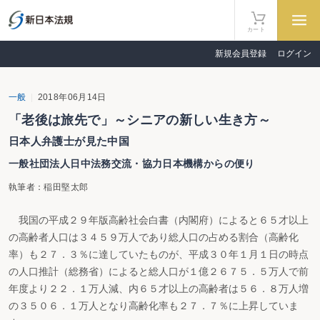
カート
新規会員登録
ログイン
一般
2018年06月14日
「老後は旅先で」～シニアの新しい生き方～
日本人弁護士が見た中国
一般社団法人日中法務交流・協力日本機構からの便り
執筆者：稲田堅太郎
我国の平成２９年版高齢社会白書（内閣府）によると６５才以上
の高齢者人口は３４５９万人であり総人口の占める割合（高齢化
率）も２７．３％に達していたものが、平成３０年１月１日の時点
の人口推計（総務省）によると総人口が１億２６７５．５万人で前
年度より２２．１万人減、内６５才以上の高齢者は５６．８万人増
の３５０６．１万人となり高齢化率も２７．７％に上昇していま