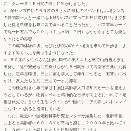
に「クルーズ１５日間の旅」に出かけました。
○ 深セン市在住の６５才のＢさんの最初のイベントは広場ダンス
の仲間数十人と一緒に地下鉄やバスに乗って郊外に遊びに行き持参
した得意料理をお昼に皆で食べることだったが、「バス乗車カード
で丸一日遊んでも２０元（１元＝約１７円）もかからずとても楽し
かったとの感想。
この成功体験の後、たびたび眺めのいい場所を求めて出歩き、ま
すます遠くへ足を向けるようになった。
○ ６０才の女性Ｃさんは学生時代の友人４人と車で山西省太原を
出発し、途中観光地に立寄りながら８日間かけて海南省三亜に到着
した。定年退職後、三亜に家を購入し毎年冬になると「避寒」に出
かけ、友人たちと共に三亜で一ヶ月滞在。
この様な動きに専門家は中国は高齢者人口増加のピークを迎えよ
うとしているが、物質レベルと精神的な欲求が高まるにつれて「老
後は旅先で」という生活スタイルが中国のシニアの新しいトレンド
になりつつあると指摘している。
なお、最近の中国老齢科学研究センターが編集した「老齢青書」
によると高齢者の６０．８％が幸福と感じ、２０００年と比べて１
２．０ポイント上昇したと人民日報が報じています。