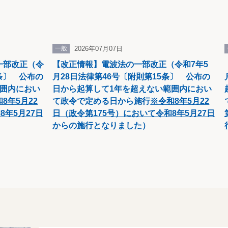
一般
2026年07月07日
一部改正（令
【改正情報】電波法の一部改正（令和7年5
1条〕 公布の
月28日法律第46号〔附則第15条〕 公布の
範囲内におい
日から起算して1年を超えない範囲内におい
8年5月22
て政令で定める日から施行
※令和8年5月22
8年5月27日
日（政令第175号）において令和8年5月27日
からの施行となりました
）