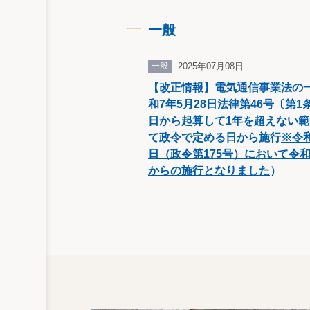
一般
一般
2025年07月08日
【改正情報】電気通信事業法の
和7年5月28日法律第46号〔第
日から起算して1年を超えない
て政令で定める日から施行
※令和
日（政令第175号）において令和
からの施行となりました
）