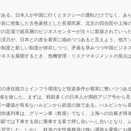
ある。日本人が中国に行くとタクシーの運転だけでなく、あ
年前に密集した古色蒼然とした長屋民家、北京の四合院や上海
竹の足場で超高層のビジネスセンターが次々に新築されていっ
経済力が、日本との差を着実に縮めつつあると言えよう。他方
い制度と新しい制度が併存しつつ、矛盾を孕みつつ中国ビジネ
ジネスを展開するとき、危機管理・リスクマネジメントの視点
の潜在能力とインフラ環境など投資条件が着実に整いつつあ
東北三省を旅した。まずは、戦前多くの日本人が満鉄アジア号から
ボー建築が有名なハルピンから鉄道の旅である。ハルピンから
通快速列車は、グリーン車（軟座）でなく、上海への出稼ぎ帰
車駅では下車する前に乗車する客で押し合いへし合いとなり、
も苦労した。しかし、鉄道の女性服務員は狭い通路を乗客にお