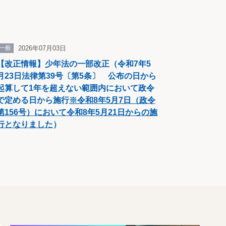
一般
2026年07月03日
【改正情報】少年法の一部改正（令和7年5
月23日法律第39号〔第5条〕 公布の日から
起算して1年を超えない範囲内において政令
で定める日から施行
※令和8年5月7日（政令
第156号）において令和8年5月21日からの施
行となりました
）