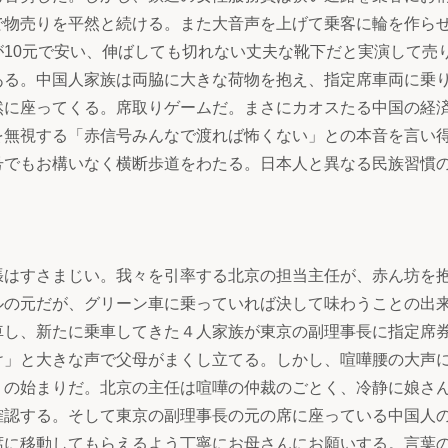
で物売りを平然と続ける。また大音声を上げて乗客に輪を作ら
10元で安い、伸ばしても切れない丈夫な靴下だと実演して売
ある。中国人家族は両脇に大きな荷物を抱え、指定席車両に乗
然に座ってくる。席取りゲームだ。まさにカオスたる中国の経
を無視する「赤信号みんなで渡れば怖くない」との本音を言い
号でもお構いなく横断歩道をわたる。日本人と異なる民族習慣
はすさまじい。我々を引率する北京の担当主任が、赤ん坊を
ルの元だが、グリーン車に乗っていれば決して味わうことの出
車し、新たに乗車してきた４人家族が東京の副理事長に指定席
け」と大きな声で父母がまくし立てる。しかし、喧嘩腰の大声
」の始まりだ。北京の主任は喧嘩の仲裁のごとく、冷静に娘さ
確認する。そして東京の副理事長の元の席に座っている中国人
席に移動してもらえるよう丁寧にお母さんにお願いする。言葉