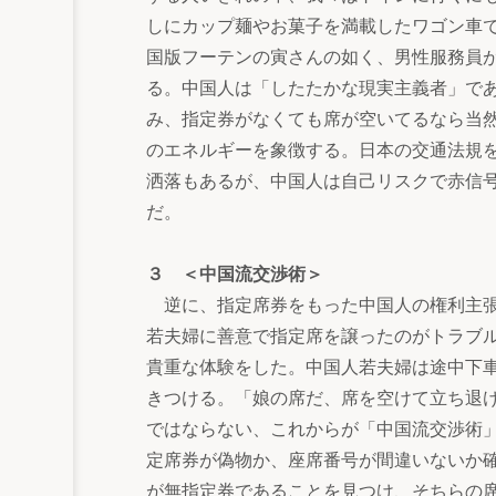
しにカップ麺やお菓子を満載したワゴン車
国版フーテンの寅さんの如く、男性服務員が
る。中国人は「したたかな現実主義者」で
み、指定券がなくても席が空いてるなら当
のエネルギーを象徴する。日本の交通法規
洒落もあるが、中国人は自己リスクで赤信
だ。
３ ＜中国流交渉術＞
逆に、指定席券をもった中国人の権利主張
若夫婦に善意で指定席を譲ったのがトラブ
貴重な体験をした。中国人若夫婦は途中下
きつける。「娘の席だ、席を空けて立ち退
ではならない、これからが「中国流交渉術
定席券が偽物か、座席番号が間違いないか
が無指定券であることを見つけ、そちらの