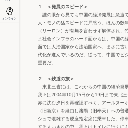
１ ＜発展のスピード＞
誰の眼から見ても中国の経済発展は急速で
オンライン
人・モノの猛スピードに戸惑う。ほんの数
（リーロン）が有無を言わせず解体され、
ま社会インフラのハード面からは、中国の
面では人治国家から法治国家へ、まさに古
代化が進んでいるのだ。従って、中国でビ
重要だ。
２ ＜鉄道の旅＞
東北三省には、これからの中国の経済発展
我々は2004年10月15日から19日まで
赤に沈む夕日を再確認すべく、アールヌー
（旧新京）を経由し瀋陽（旧奉天）への普
シュで混雑する硬座指定席に乗車した。停
する人いきれの中、我々はトイレに行くに