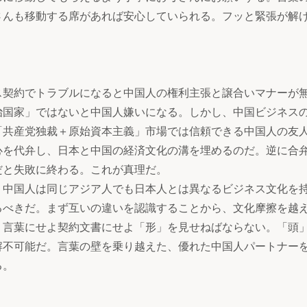
さんも移動する席があれば安心していられる。フッと緊張が解
契約でトラブルになると中国人の権利主張と譲合いマナーが
治国家」ではないと中国人嫌いになる。しかし、中国ビジネス
「共産党独裁＋原始資本主義」市場では信頼できる中国人の友
心を代弁し、日本と中国の経済文化の溝を埋めるのだ。逆に合
だと失敗に終わる。これが真理だ。
中国人は同じアジア人でも日本人とは異なるビジネス文化を
るべきだ。まず互いの違いを認識することから、文化摩擦を越
。言葉にせよ契約文書にせよ「形」を見せねばならない。「頭
解不可能だ。言葉の壁を乗り越えた、優れた中国人パートナー
る。