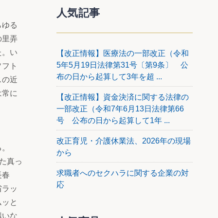
人気記事
らゆる
の里弄
た。い
【改正情報】医療法の一部改正（令和
5年5月19日法律第31号〔第9条〕 公
ソフト
布の日から起算して3年を超 ...
スの近
は常に
【改正情報】資金決済に関する法律の
一部改正（令和7年6月13日法律第66
号 公布の日から起算して1年 ...
改正育児・介護休業法、2026年の現場
る。
から
見た真っ
求職者へのセクハラに関する企業の対
長春
応
省ラッ
ムッと
構いな