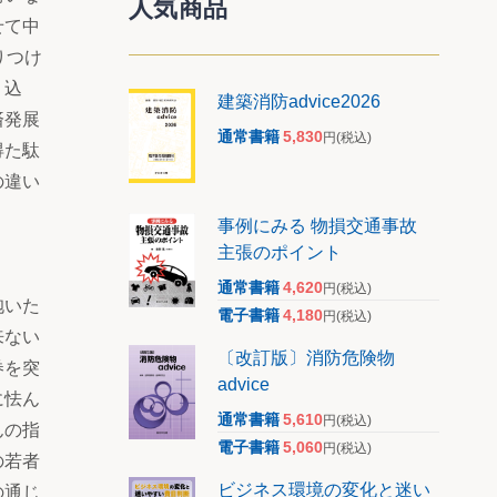
人気商品
せて中
りつけ
り込
建築消防advice2026
済発展
通常書籍
5,830
円
(税込)
得た駄
の違い
事例にみる 物損交通事故
主張のポイント
通常書籍
4,620
円
(税込)
抱いた
電子書籍
4,180
円
(税込)
来ない
〔改訂版〕消防危険物
券を突
advice
に怯ん
通常書籍
5,610
円
(税込)
んの指
電子書籍
5,060
円
(税込)
の若者
ビジネス環境の変化と迷い
の通じ