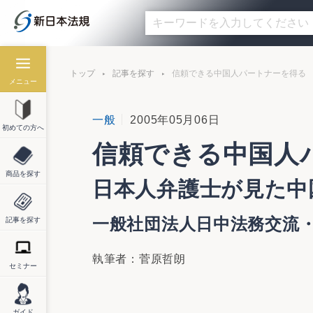
トップ
記事を探す
信頼できる中国人パートナーを得る
メニュー
一般
2005年05月06日
初めての方へ
信頼できる中国人
商品を探す
日本人弁護士が見た中
一般社団法人日中法務交流
記事を探す
執筆者：菅原哲朗
セミナー
ガイド