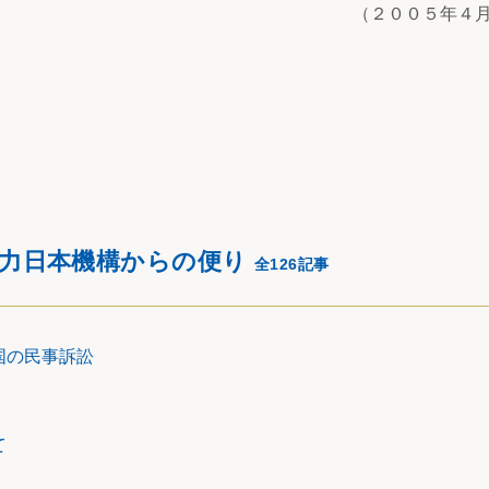
（２００５年４
協力日本機構からの便り
全126記事
国の民事訴訟
て