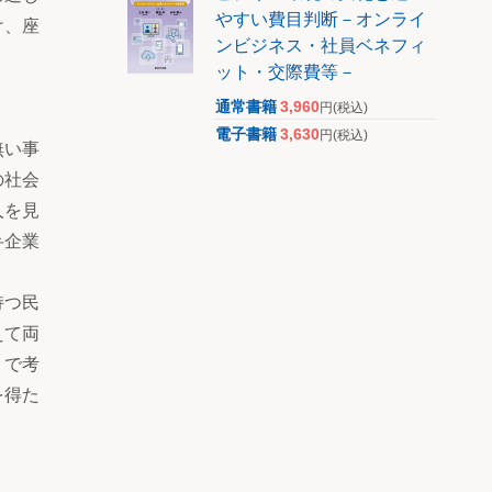
やすい費目判断－オンライ
け、座
ンビジネス・社員ベネフィ
ット・交際費等－
通常書籍
3,960
円
(税込)
電子書籍
3,630
円
(税込)
無い事
の社会
人を見
弁企業
持つ民
えて両
」で考
を得た