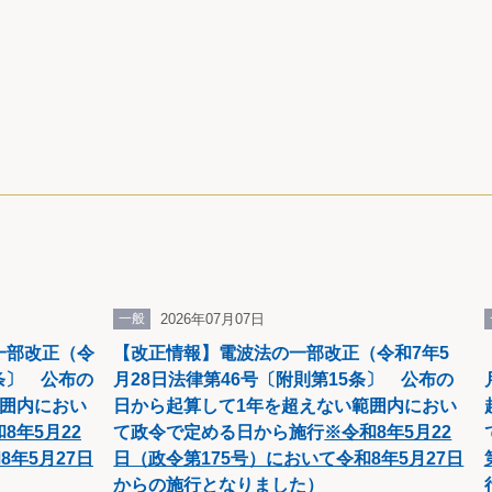
一般
2026年07月07日
一部改正（令
【改正情報】電波法の一部改正（令和7年5
1条〕 公布の
月28日法律第46号〔附則第15条〕 公布の
範囲内におい
日から起算して1年を超えない範囲内におい
8年5月22
て政令で定める日から施行
※令和8年5月22
8年5月27日
日（政令第175号）において令和8年5月27日
からの施行となりました
）