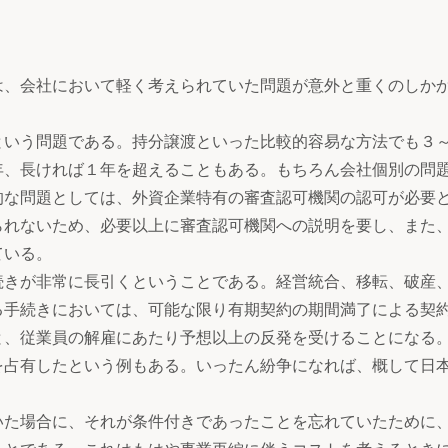
、会社において軽く考えられていた問題が意外と重くのしか
いう問題である。持分譲渡といった比較的容易な方法でも３
年、長ければ１年を超えることもある。もちろん会社個別の問
的な問題としては、外資企業特有の審査認可機関の認可が必要
られないため、必要以上に審査認可機関への説明を要し、また
ている。
きが非常に長引くということである。経営統合、移転、破産
る手続きにおいては、可能な限り有期契約の期間満了による契
と、従業員の解雇にあたり予想以上の反発を受けることになる
を占有したという例もある。いったん紛争になれば、概して日
た場合に、それが条件付きであったことを忘れていたために