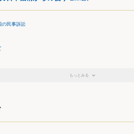
国の民事訴訟
て
もっとみる
ド