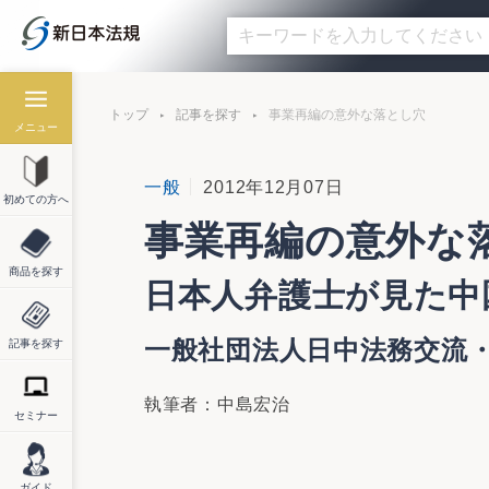
トップ
記事を探す
事業再編の意外な落とし穴
メニュー
一般
2012年12月07日
初めての方へ
事業再編の意外な
商品を探す
日本人弁護士が見た中
一般社団法人日中法務交流
記事を探す
執筆者：中島宏治
セミナー
ガイド