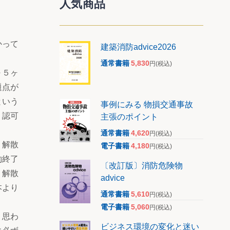
人気商品
かって
建築消防advice2026
通常書籍
5,830
円
(税込)
～５ヶ
題点が
という
事例にみる 物損交通事故
、認可
主張のポイント
通常書籍
4,620
円
(税込)
、解散
電子書籍
4,180
円
(税込)
約終了
〔改訂版〕消防危険物
。解散
advice
本より
通常書籍
5,610
円
(税込)
電子書籍
5,060
円
(税込)
、思わ
ビジネス環境の変化と迷い