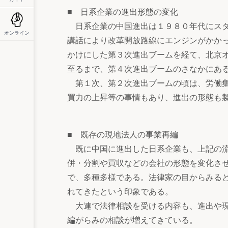
■ 日系企業の進出形態の変化
日系企業の中国進出は１９８０年代にスタ
オンライン
講話により改革開放路線にエンジンがかか
かけにした第３次進出ブームを経て、北京
至るまで、第４次進出ブームのさなかにあ
第１次、第２次進出ブームの頃は、労働集
買力の上昇等の事情もあり、進出の形態も
■ 既存の現地法人の事業再編
既に中国に進出した日系企業も、上記の流
併・分割や買収などの会社の形態を変化さ
で、多種多様である。法律家の目からみる
れてきたという印象である。
大連で法律相談を受ける内容も、進出や現
編がらみの相談が増えてきている。