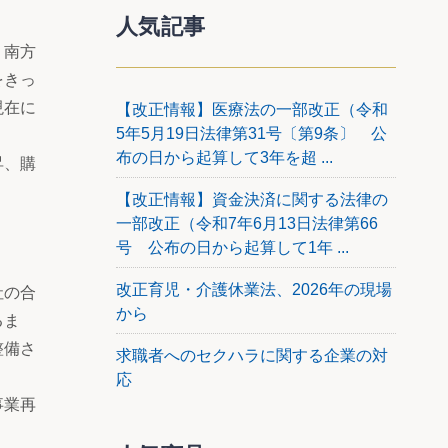
人気記事
、南方
をきっ
現在に
【改正情報】医療法の一部改正（令和
5年5月19日法律第31号〔第9条〕 公
布の日から起算して3年を超 ...
昇、購
【改正情報】資金決済に関する法律の
一部改正（令和7年6月13日法律第66
号 公布の日から起算して1年 ...
改正育児・介護休業法、2026年の現場
社の合
から
るま
整備さ
求職者へのセクハラに関する企業の対
応
事業再