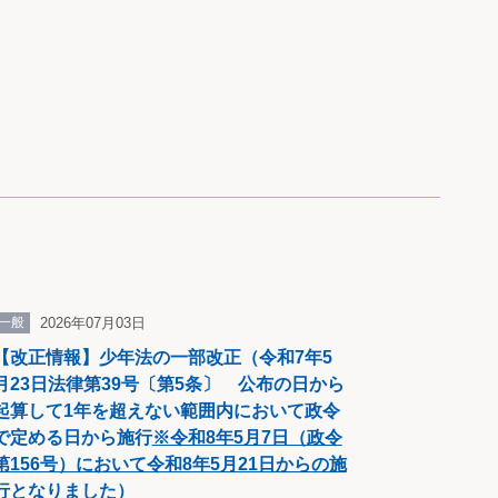
一般
2026年07月03日
【改正情報】少年法の一部改正（令和7年5
月23日法律第39号〔第5条〕 公布の日から
起算して1年を超えない範囲内において政令
で定める日から施行
※令和8年5月7日（政令
第156号）において令和8年5月21日からの施
行となりました
）