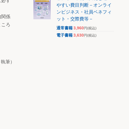
に必ず
やすい費目判断－オンライ
ンビジネス・社員ベネフィ
治関係
ット・交際費等－
ところ
通常書籍
3,960
円
(税込)
電子書籍
3,630
円
(税込)
月執筆）