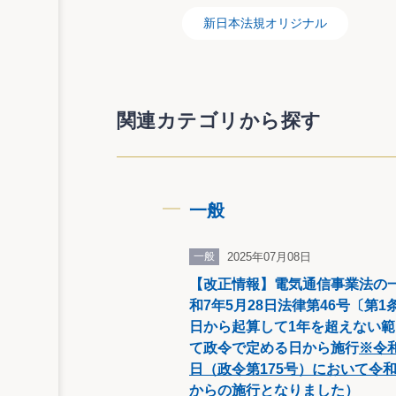
新日本法規オリジナル
関連カテゴリから探す
一般
一般
2025年07月08日
【改正情報】電気通信事業法の
和7年5月28日法律第46号〔第
日から起算して1年を超えない
て政令で定める日から施行
※令和
日（政令第175号）において令和
からの施行となりました
）