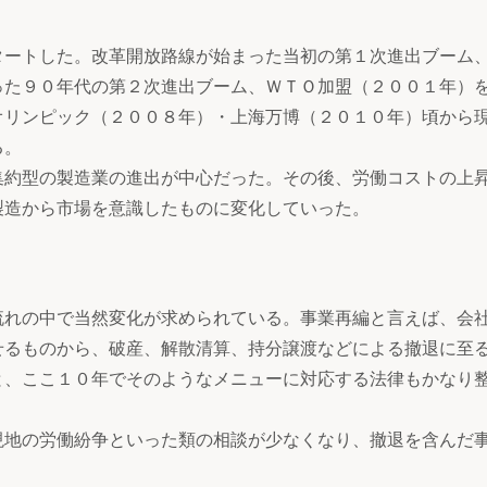
ートした。改革開放路線が始まった当初の第１次進出ブーム
った９０年代の第２次進出ブーム、ＷＴＯ加盟（２００１年）
オリンピック（２００８年）・上海万博（２０１０年）頃から
る。
約型の製造業の進出が中心だった。その後、労働コストの上
製造から市場を意識したものに変化していった。
れの中で当然変化が求められている。事業再編と言えば、会
せるものから、破産、解散清算、持分譲渡などによる撤退に至
と、ここ１０年でそのようなメニューに対応する法律もかなり
地の労働紛争といった類の相談が少なくなり、撤退を含んだ