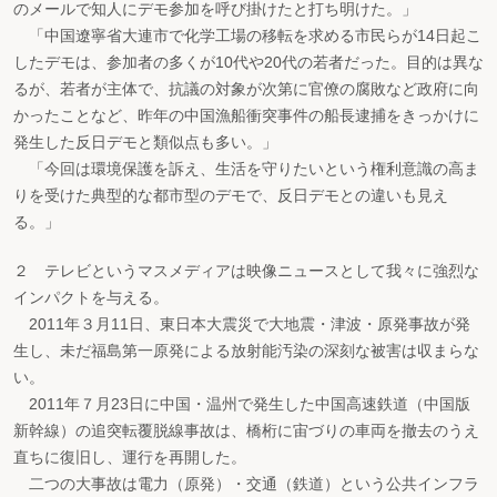
のメールで知人にデモ参加を呼び掛けたと打ち明けた。」
「中国遼寧省大連市で化学工場の移転を求める市民らが14日起こ
したデモは、参加者の多くが10代や20代の若者だった。目的は異な
るが、若者が主体で、抗議の対象が次第に官僚の腐敗など政府に向
かったことなど、昨年の中国漁船衝突事件の船長逮捕をきっかけに
発生した反日デモと類似点も多い。」
「今回は環境保護を訴え、生活を守りたいという権利意識の高ま
りを受けた典型的な都市型のデモで、反日デモとの違いも見え
る。」
２ テレビというマスメディアは映像ニュースとして我々に強烈な
インパクトを与える。
2011年３月11日、東日本大震災で大地震・津波・原発事故が発
生し、未だ福島第一原発による放射能汚染の深刻な被害は収まらな
い。
2011年７月23日に中国・温州で発生した中国高速鉄道（中国版
新幹線）の追突転覆脱線事故は、橋桁に宙づりの車両を撤去のうえ
直ちに復旧し、運行を再開した。
二つの大事故は電力（原発）・交通（鉄道）という公共インフラ