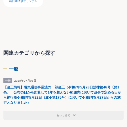
新日本法規オリジナル
関連カテゴリから探す
一般
一般
2025年07月08日
【改正情報】電気通信事業法の一部改正（令和7年5月28日法律第46号〔第1
条〕 公布の日から起算して1年を超えない範囲内において政令で定める日か
ら施行
※令和8年5月22日（政令第175号）において令和8年5月27日からの施
行となりました
）
もっとみる