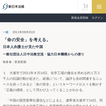
カート
新規会員登録
ログイン
一般
2011年09月01日
「命の安全」を考える。
日本人弁護士が見た中国
一般社団法人日中法務交流・協力日本機構からの便り
執筆者：菅原哲朗
１ 大連市で2011年８月14日、化学工場の撤去を求める約１万２
千人の抗議行動が起きた。経過について、論評も含め関連するニュ
ースを拾ってみると「命の安全」というキーワードが人々を動かす
「正義の感情」として浮かび上ってくることがわかる。
「中国の国営新華社通信などによると、遼寧省大連市で14日、同