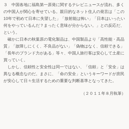
３ 中国各地に福島第一原発に関するテレビニュースが流れ、多く
の中国人が関心を寄せている。親日的なネット住人の発言は「この
10年で初めて日本に失望した」「放射能は怖い」「日本はいったい
何をやっているんだ？まったく意味が分からない。」との反応だ、
という。
確かに日本の秋葉原の電化製品は、中国製品より「高性能・高品
質」「故障しにくく、不良品がない」「偽物はなく、信頼できる」
「長年のブランド力がある」等々、中国人旅行客は安心して土産に
買っていく。
しかし、信頼性と安全性は同一ではない、「信頼」と「安全」は
異なる概念なのだ。まさに、「命の安全」というキーワードが庶民
が安心して日々生活するための重要な判断基準となってきた。
（２０１１年８月執筆）