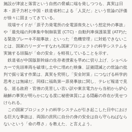
施設が津波と落雷という自然の脅威に端を発しつつも、真実は日
本・原子力村と中国・鉄道省村による「人災だ」という世論の評価
が徐々に固まってきている。
現場サイドが「原子力発電所の全電源喪失という想定外の事故」
や「最先端の列車集中制御装置 (CTC)・自動列車保護装置 (ATP)た
る緊急ブレーキ不能事故」といった「危機管理」に対処できないこ
とは、国家のリーダーすなわち国家プロジェクトの科学システムを
実施する頭脳が「命の安全」を軽視していることを示す。
鉄道省が中国版新幹線の生存者捜索を早めに切り上げ、ショベル
カーで先頭車両を破壊し土中に埋めた映像、証拠隠滅との世論の批
判で掘り返す作業は、真実を究明し「安全対策」につなげる科学的
思考とは無縁だ。同様に福島第一原発事故に関し、テレビ報道で見
る、巡る政府・官僚の見苦しい言い訳や東京電力から当初から炉心
融解の事実が明らかになる度に秘密体質による隠蔽の存在が見せつ
けられる。
この国家プロジェクトの科学システムが引き起こした日中におけ
る巨大な事故は、両国の庶民に自分の身の安全は自ら守らねばなら
ないという「命の尊さ」を教えた、と言えよう。