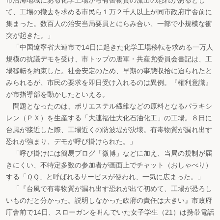
市沿海地域にある化学工場から有害物質の流出の恐れがあるとし
て、工場の撤去を求める市民ら１万２千人以上が同市政府庁舎前に
集まった。数百人の治安当局要員とにらみ合い、一部で小規模な衝
突が起きた。」
「中国遼寧省大連市で14日に起きた化学工場移転を求める一万人
規模の抗議デモを受け、市トップの唐軍・共産党委員会書記は、工
場移転を約束した。社会安定のため、早期の事態収拾に迫られたと
みられるが、市民の要求を即日受け入れるのは異例。『権利意識』
が市指導部を動かしたといえる。
問題となったのは、ポリエステル繊維などの原料となるパラキシ
レン（ＰＸ）を生産する「大連福佳大化石油化工」の工場。８日に
台風が接近した際、工場近くの防波堤が決壊。有毒物質が漏れ出す
恐れが強まり、デモが呼び掛けられた。」
「呼び掛けには簡易ブログ「微博」などに加え、当局の規制が届
きにくい、不特定多数の参加者が画面上でチャット（おしゃべり）
する「ＱＱ」と呼ばれるサービスが使われ、一気に広まった。」
「『台風で有毒物質が漏れ出す恐れが出て初めて、工場が恐ろし
いものだと分かった。説明しなかった政府の責任は大きい』市政府
庁舎前で14日、スローガンを叫んでいた女子学生（21）は携帯電話