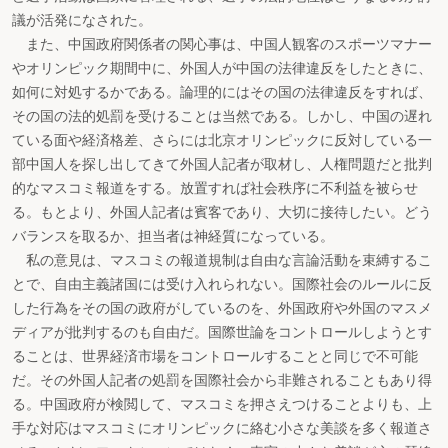
議が活発になされた。
また、中国政府関係者の関心事は、中国人観客のスポーツマナー
やオリンピック期間中に、外国人が中国の法律違反をしたときに、
如何に対処するかである。論理的にはその国の法律違反をすれば、
その国の法的処罰を受けることは当然である。しかし、中国の遅れ
ている面や経済格差、さらには北京オリンピックに反対している一
部中国人を探し出してきて外国人記者が取材し、人権問題だと批判
的なマスコミ報道をする。放置すれば社会秩序に不利益を被らせ
る。もとより、外国人記者は賓客であり、大切に接待したい。どう
バランスを取るか、担当者は神経質になっている。
私の意見は、マスコミの報道規制は自由な言論活動を束縛するこ
とで、自由主義諸国には受け入れられない。国際社会のルールに反
した行為をその国の政府がしているのを、外国政府や外国のマスメ
ディアが批判するのも自由だ。国際世論をコントロールしようとす
ることは、世界経済市場をコントロールすることと同じで不可能
だ。その外国人記者の処罰を国際社会から非難されることもあり得
る。中国政府が検閲して、マスコミを押さえつけることよりも、上
手な対応はマスコミにオリンピックに絡む小さな美談を多く報道さ