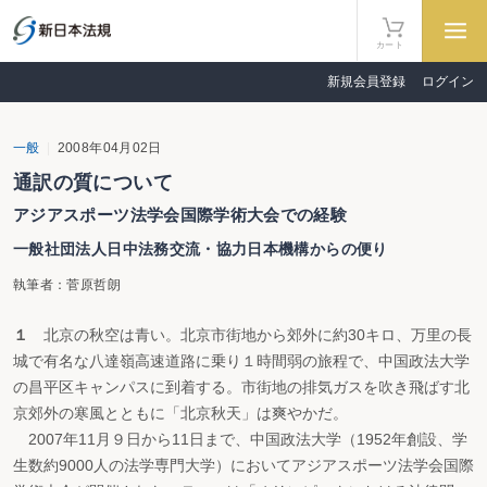
カート
新規会員登録
ログイン
一般
2008年04月02日
通訳の質について
アジアスポーツ法学会国際学術大会での経験
一般社団法人日中法務交流・協力日本機構からの便り
執筆者：菅原哲朗
１
北京の秋空は青い。北京市街地から郊外に約30キロ、万里の長
城で有名な八達嶺高速道路に乗り１時間弱の旅程で、中国政法大学
の昌平区キャンパスに到着する。市街地の排気ガスを吹き飛ばす北
京郊外の寒風とともに「北京秋天」は爽やかだ。
2007年11月９日から11日まで、中国政法大学（1952年創設、学
生数約9000人の法学専門大学）においてアジアスポーツ法学会国際