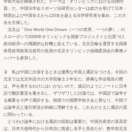
学術大会が開催された。テーマは「オリンピックにおける法律問
題」だ。中国法学会スポーツ法研究センターは総力を挙げて日本・
韓国および中国全土から120名を超える法学研究者を集め、この大
会を主催した。
北京は「One World One Dream（一つの世界、一つの夢）」の
スローガンで2008年オリンピックを国家プロジェクトと位置づけ、
政治経済への飛躍的な好機と捉えている。北京五輪を運営する国家
体育総局政策法規司の役員や北京オリンピック組織委員会の事務メ
ンバーも参加した。
２
私は中国に出張するときは優秀な中国人通訳をつける。今回の
北京では北京外語大の大学院修士２年生だ。静粛な学会報告の際
は、声を発するわけにはいかないので、速記のようにノートに日本
語で翻訳要旨を書き出し、ザワザワした討議では、中国語で論争す
る概要を小声で通訳する。韓国での国際学術大会と異なり、中国で
は論争点と進行状況が的確に理解できる。これもひとえに通訳の質
に関わっている。
とりわけ論争における通訳の役割は重要だ。中国共産党の某高官
は、日本大使時代から日本語に熟達し名手と高名だが、数年前北京