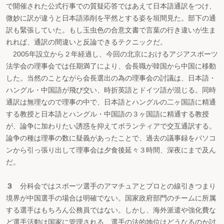
で開催された公式行事での質疑応答ではあえて日本語通訳をつけ、
微妙に訳が違うと日本語添削を平然とする姿を垣間見た。部下の通
訳も緊張していた。もし玉虫色の合意文書で言葉の行き違いが生ま
れれば、通訳の間違いと反論できるテクニックだ。
2005年設立から２年経過し、今回の北京におけるアジアスポーツ
法学会の理事会では任期満了により、会長職が韓国から中国に移動
した。当然のことながら会長選出の為の理事会の討議は、日本語・
ハングル・中国語が飛び交い、時折英語とドイツ語が混じる。同時
通訳は無理なので理事の中で、日本語とハングルの二ヶ国語に精通
する教授と日本語とハングル・中国語の３ヶ国語に精通する教授
が、論争に加わりたい誘惑を抑えてボランティアで交互通訳する。
論争の種は理事の数に疑義があったことで、過去の議事録をパソコ
ンから引っ張り出して理事会は夕食後延々３時間、深夜にまで及ん
だ。
３
分科会ではスポーツ選手のアマチュアとプロとの線引きつまり
境界が中国選手の場合は明確でない。国家政府部門のチームに所属
する選手はもちろん公務員ではない。しかし、海外派遣や強化費な
ど選手活動は国家に管理される、選手の法的地位はどうなるのか討