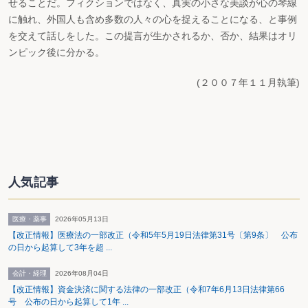
せることだ。フィクションではなく、真実の小さな美談が心の琴線
に触れ、外国人も含め多数の人々の心を捉えることになる、と事例
を交えて話しをした。この提言が生かされるか、否か、結果はオリ
ンピック後に分かる。
(２００７年１１月執筆)
人気記事
医療・薬事
2026年05月13日
【改正情報】医療法の一部改正（令和5年5月19日法律第31号〔第9条〕 公布
の日から起算して3年を超 ...
会計・経理
2026年08月04日
【改正情報】資金決済に関する法律の一部改正（令和7年6月13日法律第66
号 公布の日から起算して1年 ...