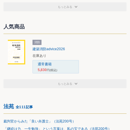
もっとみる
人気商品
消防
建築消防advice2026
在庫あり
通常書籍
5,830
円
(税込)
もっとみる
法苑
全111記事
裁判官からみた「良い弁護士」（法苑200号）
「継続は力、一生勉強」 という言葉は、私の宝である（法苑200号）