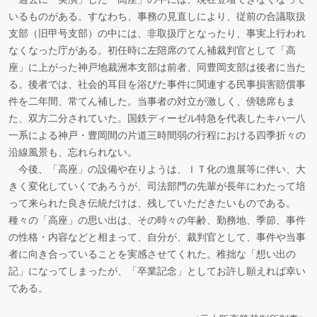
いるものがある。すなわち、事務の見直しにより、従前の合議取扱
支部（旧甲号支部）の中には、非取扱庁となったり、事実上行われ
なくなった庁がある。初任時に左陪席のてん補裁判官として「高
座」に上がった神戸地裁洲本支部は前者、同豊岡支部は後者に当た
る。後者では、社会的耳目を浴びた事件に関連する民事損害賠償事
件を二年間、常てん補した。当事者の対立が激しく、傍聴席もま
た、双方二分されていた。国鉄ディーゼル特急を代表したキハ一八
一系による神戸・豊岡間の片道三時間弱の行程における四季折々の
沿線風景も、忘れられない。
今後、「高座」の設備や在りようは、ＩＴ化の進展等に伴い、大
きく変化していくであろうが、司法部門の先輩が長年にわたって培
って来られた良き伝統だけは、残していただきたいものである。
種々の「高座」の思い出は、その時々の年齢、勤務地、季節、事件
の性格・内容などと相まって、自分が、裁判官として、事件や当事
者に向き合っていることを実感させてくれた。稚拙な「想い出の
記」になってしまったが、「卒業記念」としてお許し願えれば幸い
である。