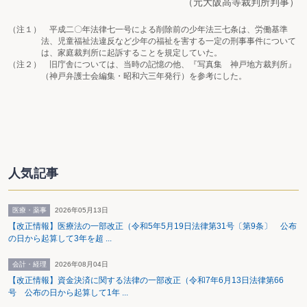
（元大阪高等裁判所判事）
（注１） 平成二〇年法律七一号による削除前の少年法三七条は、労働基準
法、児童福祉法違反など少年の福祉を害する一定の刑事事件について
は、家庭裁判所に起訴することを規定していた。
（注２） 旧庁舎については、当時の記憶の他、『写真集 神戸地方裁判所』
（神戸弁護士会編集・昭和六三年発行）を参考にした。
人気記事
医療・薬事
2026年05月13日
【改正情報】医療法の一部改正（令和5年5月19日法律第31号〔第9条〕 公布
の日から起算して3年を超 ...
会計・経理
2026年08月04日
【改正情報】資金決済に関する法律の一部改正（令和7年6月13日法律第66
号 公布の日から起算して1年 ...