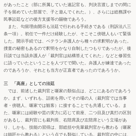
があったこと（部に所属していた速記官も、判決言渡しまでの間に
子を留めていた部屋で、子と遊んでくれた。）、さらには総務課や
民事訟廷などの後方支援等の賜物であろう。
また、勾留理由開示も法廷で行われる手続きである（刑訴法八三
条一項）。初任で一件だけ経験したが、そこそこ傍聴人もいて緊張
した。開示手続では、ベテラン弁護人から種々の求釈明があった。
捜査の秘密もあるので釈明をかなり自制したつもりであったが、後
日談では当該弁護人が「裁判官は結構答えてくれた」などと修習生
に語っていたということを人づてで聞いた。弁護人が練達であった
のであろうか、それとも当方が正直者であったのであろうか。
三 「高座」としての法廷
では、前述した裁判官と噺家の類似点は、どこにあるのであろう
か。まず、いずれも、話術を用いてその場の人（裁判官では当事
者・傍聴人、噺家では観客）に接することでも共通している。ま
た、噺家には経験や芸の実力に応じて前座、二つ目及び真打の区別
があるし、裁判官にも裁判長、右陪席及び左陪席という立場があ
り、しかも、技能の習得は、部総括や先輩裁判官から教わる（噺家
は師匠から教わる）という点でも類似している。裁判官の中には、