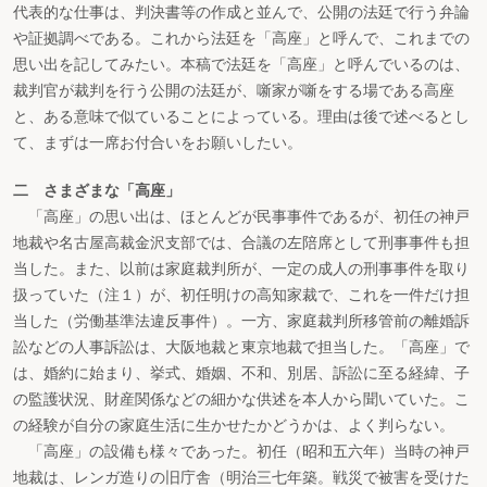
代表的な仕事は、判決書等の作成と並んで、公開の法廷で行う弁論
や証拠調べである。これから法廷を「高座」と呼んで、これまでの
思い出を記してみたい。本稿で法廷を「高座」と呼んでいるのは、
裁判官が裁判を行う公開の法廷が、噺家が噺をする場である高座
と、ある意味で似ていることによっている。理由は後で述べるとし
て、まずは一席お付合いをお願いしたい。
二 さまざまな「高座」
「高座」の思い出は、ほとんどが民事事件であるが、初任の神戸
地裁や名古屋高裁金沢支部では、合議の左陪席として刑事事件も担
当した。また、以前は家庭裁判所が、一定の成人の刑事事件を取り
扱っていた（注１）が、初任明けの高知家裁で、これを一件だけ担
当した（労働基準法違反事件）。一方、家庭裁判所移管前の離婚訴
訟などの人事訴訟は、大阪地裁と東京地裁で担当した。「高座」で
は、婚約に始まり、挙式、婚姻、不和、別居、訴訟に至る経緯、子
の監護状況、財産関係などの細かな供述を本人から聞いていた。こ
の経験が自分の家庭生活に生かせたかどうかは、よく判らない。
「高座」の設備も様々であった。初任（昭和五六年）当時の神戸
地裁は、レンガ造りの旧庁舎（明治三七年築。戦災で被害を受けた