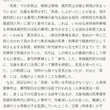
「高座」での衣装は、噺家は着物、裁判官は法服と相場が決まっ
ているが、法服を着用せずに「高座」に上がったことがある。地方
裁判所における審理に判事補の参与を認める規則（昭和四七年最高
裁規則八号）に基づく参与である。これは、いわゆる未特例判事補
を単独体裁判官の法廷の審理に参与させることを認める制度である
が、いわゆる「東京研さん」（新任判事補全員が、初めの一年に三
班に分かれて四か月ずつ東京地裁の民事・刑事部で職務代行として
研さんをする制度。昭和四〇年代後半から五七年三月まで）で、同
刑事部で実施されていた。当方は、この研さんの最後の班として研
さんに参加し、参与判事補として「参与」した。単独裁判官の法廷
に、法服を着ずに法壇に登って審理を傍聴し、意見を述べたりし
た。この制度には、当時から様々な意見があったが、やはり「高
座」には、法服がよく似合うことを痛感した。
なお、訴訟以外にも「高座」を用いる手続は少なくない。人身保
護事件は、審問期日が公開の法廷で行われる（人身保護法一四
条）。多くは子の引渡をめぐる紛争であるが、大阪地裁の民事通常
部裁判長時代に関与した事件で、印象深いものがあった。離婚した
夫婦のうち母親が子を監護していたところ、父親（拘束者）が子