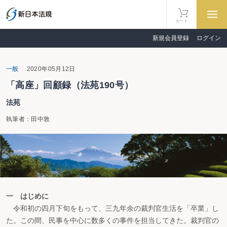
カート
新規会員登録
ログイン
一般
2020年05月12日
「高座」回顧録（法苑190号）
法苑
執筆者：田中敦
一 はじめに
令和初の四月下旬をもって、三九年余の裁判官生活を「卒業」し
た。この間、民事を中心に数多くの事件を担当してきた。裁判官の