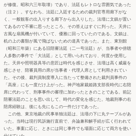
が修復。昭和六三年取壊）であり、法廷もレトロな雰囲気であった
（注２）。すなわち、法廷に入廷するための裁判官専用廊下がな
く、一般観客の出入りする廊下から出入りした。法壇に文鎮が置い
てあるので不審に思ったところ、その答えはすぐに判った。天井に
古風な扇風機が付いていて、優雅に回っていたのである。文鎮は、
机の上の書類が風で飛ばないための道具であった。また、東別館
（昭和三年築）にある旧陪審法廷（二一号法廷）が、当事者や傍聴
人多数の事件で「大法廷」として用いられており、何度か使用し
た。天井や照明器具等の意匠は時代を感じさせ、法壇は高く威厳を
感じさせ、陪審員用の席が当事者・代理人席として利用されてい
た。その後、裁判員制度導入に当たって整備された裁判員事件の
「高座」にも一度だけ上がった。神戸地家裁姫路支部長時代に右陪
席に代わって、刑事事件の審理に加わったときのことである。前記
陪審法廷のことを思い出して、時代の変化を感じた。地裁刑事の右
陪席経験は、後にも先にもこの一件だけであった。
この他、東京地裁の民事単独法廷は、法壇の下に丸テーブルがあ
った。当時は現行民訴施行直前で、弁論兼和解手続が広く行われて
いた。事案に応じ、ときには同じ事件でも場面に応じて両方を使い
分けていた。