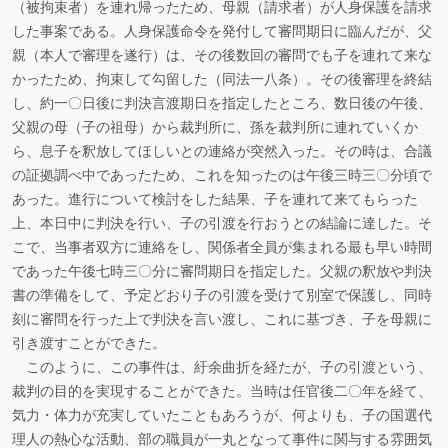
（被拘束者）を連れ帰ったため、母親（請求者）が人身保護を請求
した事案である。人身保護命令を発付して審問期日に臨んだが、父
親（本人で審理を遂行）は、その後数回の審問でも子を連れて来な
かったため、拘束して勾留した（同法一八条）。その後審理を終結
し、約一〇日後に判決言渡期日を指定したところ、数日後の午後、
父親の母（子の祖母）から裁判所に、孫を裁判所に連れていくか
ら、息子を釈放してほしいとの連絡が突然入った。その時は、合議
の証拠調べ中であったため、これを知ったのは午後三時三〇分頃で
あった。進行について検討をした結果、子を連れて来てもらった
上、本日中に判決を行い、子の引渡を行おうとの結論に達した。そ
こで、当事者双方に連絡をし、関係者全員が集まれる最も早い時間
であった午後七時三〇分に審問期日を指定した。父親の釈放や判決
書の準備をして、予定どおり子の引渡を受けて別室で保護し、同時
刻に審問を行った上で判決を言い渡し、これに基づき、子を母親に
引き渡すことができた。
このように、この事件は、紆余曲折を経たが、子の引渡という、
裁判の目的を実現することができた。当時は任官後二〇年を経て、
気力・体力が充実していたこともあろうが、何よりも、子の国選代
理人の熱心な活動、部の職員が一丸となって事件に関与する雰囲気