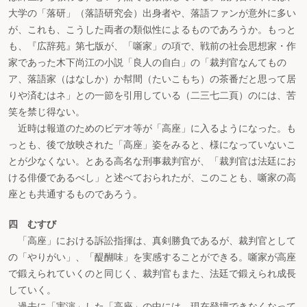
大学の「落研」（落語研究会）出身者や、落語ファンが意外に多い
が、これも、こうした両者の類似性によるものであろうか。もっと
も、『広辞苑』第七版が、「噺家」の項で、戦前の社会思想家・作
家であった木下尚江の小説「良人の自白」の「裁判官なんてもの
ア、落語家（はなしか）か幇間（たいこもち）の茶番だと思って居
りや済むはネ」との一節を引用している（二三七二頁）のには、苦
笑を禁じ得ない。
近時は報道のためのビデオ等が「高座」に入るようになった。も
っとも、後で放映された「高座」姿をみると、様になっていないこ
とが少なくない。とある高名な刑事裁判官が、「裁判官は法廷にお
ける俳優であるべし」と述べておられたが、このことも、噺家の高
座とも共通するものであろう。
四 むすび
「高座」における訴訟指揮は、真剣勝負であるが、裁判官として
の「やりがい」、「醍醐味」を実感することができる。噺家が高座
で鍛えられていくのと同じく、裁判官もまた、法廷で鍛えられ成長
していく。
過去に「実演」した「高座」の中には、現在登壇できなくなって