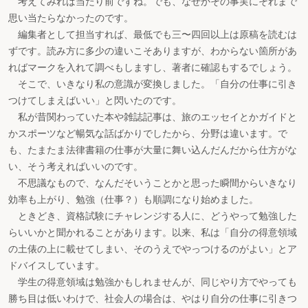
考えてみれば当たり前ですね。でも、なぜかその事実にそれまで
思い当たらなかったのです。
編集者として担当すれば、最低でも三〜四回以上は原稿を読むは
ずです。読み方に多少の違いこそありますが、わからない箇所があ
ればマークを入れて調べもしますし、著者に確認もするでしょう。
そこで、いきなり私の意識が変換しました。「自分の仕事に引き
つけてしまえばいい」と閃いたのです。
私が昔関わっていた本や雑誌記事は、旅のエッセイとかガイドと
かスポーツなど暢気な話ばかりでしたから、分野は違います。で
も、たまたま法律書籍の仕事が大量に舞い込んだんだから仕方がな
い、そう考えればいいのです。
不思議なもので、なんだそいうことかと思った瞬間からいきなり
効率も上がり、勉強（仕事？）も順調になり始めました。
ときどき、資格試験にチャレンジする人に、どうやって勉強した
らいいかと聞かれることがあります。以来、私は「自分の得意領域
の土俵の上に載せてしまい、そのうえでやっつけるのがよい」とア
ドバイスしています。
学生の得意領域は勉強かもしれませんが、同じやり方でやっても
勝ち目は低いわけで、社会人の場合は、やはり自分の仕事に引きつ