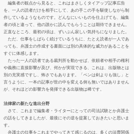
編集者の観点から見ると、これはまさしくタイアップ記事広告
を、一人の読者だけを相手にして、あの手この手を駆使しながら制
作しているようなものです。どんなにいいものを仕上げても、編集
者の頃と違って、他の誰かに読んでもらうことは期待できません。
正直なところ、最初の頃は、ずいぶん寂しい気持ちになりました。
ただ、仕事をしばらく続けているうちに、たとえ読者が一人であ
っても、弁護士の作成する書面には別の具体的な威力があることを
すぐに体感します。
たった一人の読者である裁判所を動かせば、依頼者や相手の権利
や義務に直接影響が及び、何かが実現できる、これは、出版物とは
別の充実感ですし、怖さでもあります。「ペンは剣よりも強し」と
言うように、一本の記事が世の中を変える例も無いではありません
が、それほどの影響力を発揮できる出版物は稀です。
法律家の新たな進出分野
さて、これまで編集者・ライターにとっての司法試験とか弁護士
の話をしてきましたが、最後にその逆を提案しておきたいと思いま
す。
弁護士の仕事をこれまでやってきて感じるのは、多くの法曹関係