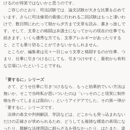
けるのが得策ではないかと思うのです。
ご存じのとおり、司法試験では、論文試験が大きな比重を占めて
います。さらに司法修習の最後に行われる二回試験はもっと凄いわ
けで、数日間にわたって朝から夕方まで文章を読み、書きっ放しで
す。そして、文章との格闘は弁護士になってからの現在の仕事でも
続きます。いくら優秀な方でも、文章アレルギーがあったりする
と、とても乗り切ることができないかもしれません。
ところが、編集者は元々一日じゅう文章と格闘するのが仕事。つ
まり、仕事に引きつけるにしても、引きつけやすく、最初から有利
な立場にいたということですね。
「要するに」シリーズ
さて、どうせ仕事に引きつけるなら、もっと効果的でいい方法は
無いか。そこで当時私が思いついたのは「いっそのこと現実に制作
物を作ってしまえば面白い」というアイデアでした。その第一弾が
「要するに」シリーズです。
法律の条文や判例解説、学説などは、どこからも突っ込まれない
だけの正確さが求められるため、どうしても複雑な構造の表現にな
ったり、難解な法律用語に頼らざるを得なかったり、はたまた、逆