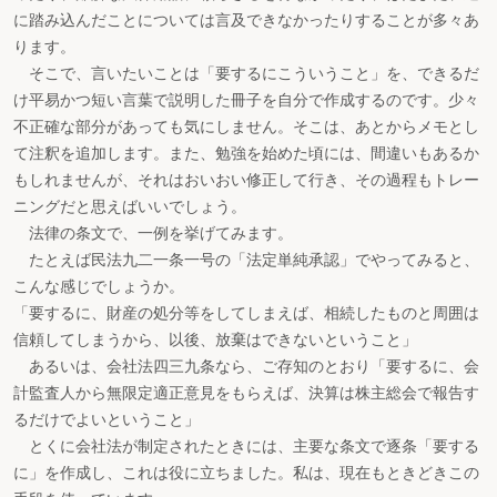
に踏み込んだことについては言及できなかったりすることが多々あ
ります。
そこで、言いたいことは「要するにこういうこと」を、できるだ
け平易かつ短い言葉で説明した冊子を自分で作成するのです。少々
不正確な部分があっても気にしません。そこは、あとからメモとし
て注釈を追加します。また、勉強を始めた頃には、間違いもあるか
もしれませんが、それはおいおい修正して行き、その過程もトレー
ニングだと思えばいいでしょう。
法律の条文で、一例を挙げてみます。
たとえば民法九二一条一号の「法定単純承認」でやってみると、
こんな感じでしょうか。
「要するに、財産の処分等をしてしまえば、相続したものと周囲は
信頼してしまうから、以後、放棄はできないということ」
あるいは、会社法四三九条なら、ご存知のとおり「要するに、会
計監査人から無限定適正意見をもらえば、決算は株主総会で報告す
るだけでよいということ」
とくに会社法が制定されたときには、主要な条文で逐条「要する
に」を作成し、これは役に立ちました。私は、現在もときどきこの