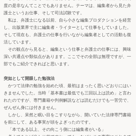
度の是非なんてことでもありません。テーマは、編集者から見た弁
護士というお仕事、そして司法試験です。
私は、弁護士になる以前、自ら小さな編集プロダクションを経営
し、出版業界で主に編集者・ライターとして仕事をしていました。
そして現在も、弁護士の仕事を行いながら編集者としての活動も復
活しています。
その観点から見ると、編集という仕事と弁護士の仕事には、興味
深い共通点や類似点があります。ここでその全部は無理ですが、一
部でもご紹介できればと思います。
突如として開眼した勉強法
かつて法律の勉強を始めた頃、最初はまったく思いどおりにはい
きませんでした。当時「基本書は最低でも三回以上は読め」と言わ
れたのですが、専門書籍や判例解説などは読むだけでも一苦労で、
ぜんぜん身には付きません。
しかし、呆然と眠い目をこすりながら、開いていた法律専門書籍
を前にして、ある事実が頭をよぎったのです。
「本である以上、その向こう側には編集者がいる」