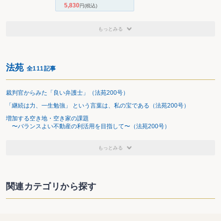
5,830
円
(税込)
もっとみる
法苑
全111記事
裁判官からみた「良い弁護士」（法苑200号）
「継続は力、一生勉強」 という言葉は、私の宝である（法苑200号）
増加する空き地・空き家の課題
〜バランスよい不動産の利活用を目指して〜（法苑200号）
もっとみる
関連カテゴリから探す