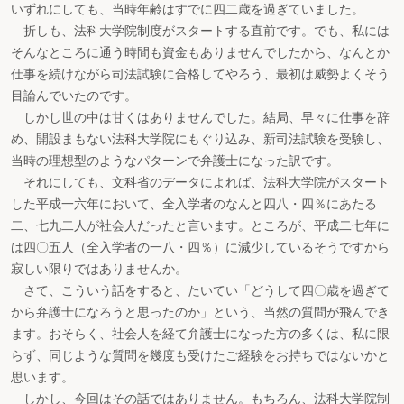
いずれにしても、当時年齢はすでに四二歳を過ぎていました。
折しも、法科大学院制度がスタートする直前です。でも、私には
そんなところに通う時間も資金もありませんでしたから、なんとか
仕事を続けながら司法試験に合格してやろう、最初は威勢よくそう
目論んでいたのです。
しかし世の中は甘くはありませんでした。結局、早々に仕事を辞
め、開設まもない法科大学院にもぐり込み、新司法試験を受験し、
当時の理想型のようなパターンで弁護士になった訳です。
それにしても、文科省のデータによれば、法科大学院がスタート
した平成一六年において、全入学者のなんと四八・四％にあたる
二、七九二人が社会人だったと言います。ところが、平成二七年に
は四〇五人（全入学者の一八・四％）に減少しているそうですから
寂しい限りではありませんか。
さて、こういう話をすると、たいてい「どうして四〇歳を過ぎて
から弁護士になろうと思ったのか」という、当然の質問が飛んでき
ます。おそらく、社会人を経て弁護士になった方の多くは、私に限
らず、同じような質問を幾度も受けたご経験をお持ちではないかと
思います。
しかし、今回はその話ではありません。もちろん、法科大学院制