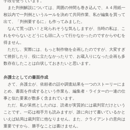
手段を使っています。
また判例解説については、周囲の仲間も巻き込んで、Ａ４用紙一
枚以内で一判例というルールを決めて共同作業、私が編集を買って
出て、「判例要するに」も作ってみました。
なんて荒っぽい！と叱られそうな気もしますが、当時の私は、こ
れをやらないとどうにも頭に入って行かなかったのですからやむを
得ません。
ただし、実際には、もっと制作物を企画したのですが、大変すぎ
て挫折したり、役に立たなかったりで、お蔵入りになった企画も多
数存在したことは白状しておきたいと思います。
弁護士としての書面作成
さて、弁護士が、依頼者の話や調査結果を一つのストーリーにま
とめ、書面を作成するという作業も、編集者・ライターの一連の仕
事と似た要素が数多く含まれています。
ただ、私が呆然としたのは、読者が実質的には裁判官だけという
ことです。一応は相手方も読みますが、誰に向けて書いているかと
いえば結局は裁判官に他なりません。また、クライアントの意向は
重要ですから、勝手なことは書けません。