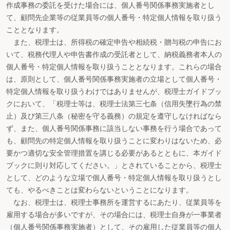
作成事務の委託を受けた場合には、個人番号関係事務実施者とし
て、顧問先企業等の従業員等の個人番号・特定個人情報を取り扱う
こととなります。
また、税理士は、所得税の確定申告や相続税・贈与税の申告にお
いて、税務代理人や申告書作成の受託者として、納税義務者本人の
個人番号・特定個人情報を取り扱うこととなります。これらの場合
は、原則として、個人番号関係事務実施者の立場として個人番号・
特定個人情報を取り扱うわけではありませんが、税理士ガイドブッ
クにおいて、「税理士等は、税理士法第三七条（信用失墜行為の禁
止）及び第三八条（秘密を守る義務）の規定を遵守しなければなら
ず、また、個人番号関係事務に該当しない事務を行う場合であって
も、顧問先の特定個人情報を取り扱うことに変わりはないため、必
要かつ適切な安全管理措置を講じる必要があるとともに、本ガイド
ブックに則り対応してください。」とされていることから、税理士
として、どのような立場で個人番号・特定個人情報を取り扱うとし
ても、やるべきことは変わらないということになります。
なお、税理士は、税理士事務所を運営するにあたり、従業員等を
雇用する場合が多いですが、その場合には、税理士自身が一事業者
（個人番号関係事務実施者）として、その雇用した従業員等の個人