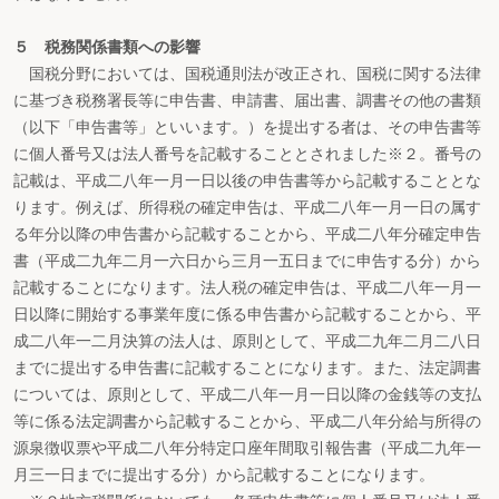
５ 税務関係書類への影響
国税分野においては、国税通則法が改正され、国税に関する法律
に基づき税務署長等に申告書、申請書、届出書、調書その他の書類
（以下「申告書等」といいます。）を提出する者は、その申告書等
に個人番号又は法人番号を記載することとされました※２。番号の
記載は、平成二八年一月一日以後の申告書等から記載することとな
ります。例えば、所得税の確定申告は、平成二八年一月一日の属す
る年分以降の申告書から記載することから、平成二八年分確定申告
書（平成二九年二月一六日から三月一五日までに申告する分）から
記載することになります。法人税の確定申告は、平成二八年一月一
日以降に開始する事業年度に係る申告書から記載することから、平
成二八年一二月決算の法人は、原則として、平成二九年二月二八日
までに提出する申告書に記載することになります。また、法定調書
については、原則として、平成二八年一月一日以降の金銭等の支払
等に係る法定調書から記載することから、平成二八年分給与所得の
源泉徴収票や平成二八年分特定口座年間取引報告書（平成二九年一
月三一日までに提出する分）から記載することになります。