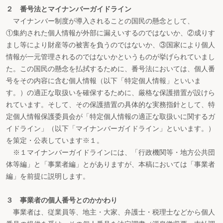
２ 番号法とマイナンバーガイドライン
マイナンバー制度が導入されることの国民の懸念として、
①集約された個人情報が外部に漏えいするのではないか、②成りす
まし等により財産等の被害を負うのではないか、③国家により個人
情報が一元管理されるのではないかというものが挙げられていまし
た。この国民の懸念を払拭するために、番号法においては、個人番
号をその内容に含む個人情報（以下「特定個人情報」といいま
す。）の適正な取扱いを確保するために、厳格な保護措置が設けら
れています。そして、その保護措置の具体的な実務指針として、特
定個人情報保護委員会が「特定個人情報の適正な取扱いに関するガ
イドライン」（以下「マイナンバーガイドライン」といいます。）
を策定・公表しています※１。
※１マイナンバーガイドラインには、「行政機関等・地方公共団
体等編」と「事業者編」とがありますが、本稿においては「事業者
編」を前提に説明します。
３ 事業者の個人番号とのかかわり
事業者は、従業員等、地主・大家、弁護士・税理士などから個人