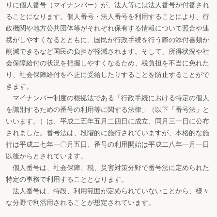
りに個人番号（マイナンバー）が、法人等には法人番号が付番され
ることになります。個人番号・法人番号を利用することにより、行
政機関や地方公共団体等がそれぞれ保有する情報について照合や連
携がしやすくなるとともに、国民が行政手続を行う際の添付書類が
削減できるなど国民の負担が軽減されます。そして、所得状況や社
会保障給付の状況を把握しやすくなるため、税負担を不当に免れた
り、社会保障給付を不正に受給したりすることを防止することがで
きます。
マイナンバー制度の根拠法である「行政手続における特定の個人
を識別するための番号の利用等に関する法律」（以下「番号法」と
いいます。）は、平成二五年五月二四日に成立、同月三一日に公布
されました。番号法は、段階的に施行されていますが、本格的な施
行は平成二七年一〇月五日、番号の利用開始は平成二八年一月一日
以後からとされています。
個人番号は、社会保障、税、災害対策分野で番号法に定められた
特定の事務で利用することとなります。
法人番号は、特段、利用範囲が定められていないことから、様々
な分野で利活用されることが想定されています。