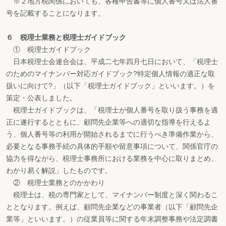
※２地方税関係においても、各種申告書等に個人番号又は法人番
号を記載することになります。
６ 税理士業務と税理士ガイドブック
① 税理士ガイドブック
日本税理士会連合会は、平成二七年四月七日において、「税理士
のためのマイナンバー対応ガイドブック?特定個人情報の適正な取
扱いに向けて?」（以下「税理士ガイドブック」といいます。）を
策定・公表しました。
税理士ガイドブックは、「税理士が個人番号を取り扱う事務を適
正に遂行するとともに、顧問先企業等への適切な指導を行えるよ
う、個人番号等の利用が開始されるまでに行うべき準備作業から、
必要となる事務手続の具体的手順や留意事項について、関係官庁の
協力を得ながら、税理士事務所における業務を中心に取りまとめ、
わかり易く解説」したものです。
② 税理士業務とのかかわり
税理士は、税の専門家として、マイナンバー制度と深く関わるこ
ととなります。例えば、顧問先企業などの事業者（以下「顧問先企
業等」といいます。）の従業員等に関する年末調整事務や法定調書