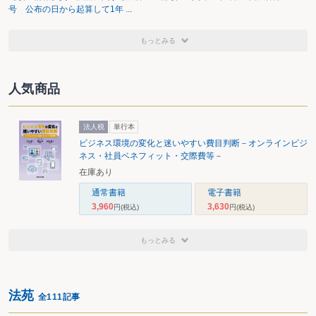
号 公布の日から起算して1年 ...
もっとみる
人気商品
法人税
単行本
ビジネス環境の変化と迷いやすい費目判断－オンラインビジ
ネス・社員ベネフィット・交際費等－
在庫あり
通常書籍
電子書籍
3,960
3,630
円
(税込)
円
(税込)
もっとみる
法苑
全111記事